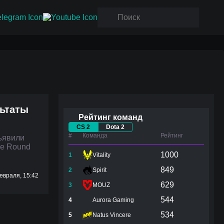
льтаты
Рейтинг команд
CS 2
Dota 2
#
Команда
Рейтинг
бъявили
те Round
1000
1
Vitality
849
2
Spirit
евраля, 15:42
629
3
MOUZ
544
4
Aurora Gaming
534
5
Natus Vincere