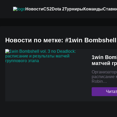
Новости
CS2
Dota 2
Турниры
Команды
Ставки
Новости по метке: #1win Bombshell 
1win Bomb
матчей г
Организаторы
расписание 
Robin…
Чита