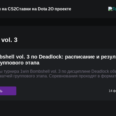
 на CS2
Ставки на Dota 2
О проекте
vol. 3
shell vol. 3 по Deadlock: расписание и резу
руппового этапа
 турнира 1win Bombshell vol. 3 по дисциплине Deadlock о
матчей группового этапа. Соревнования проходят в форма
ть
14 ф