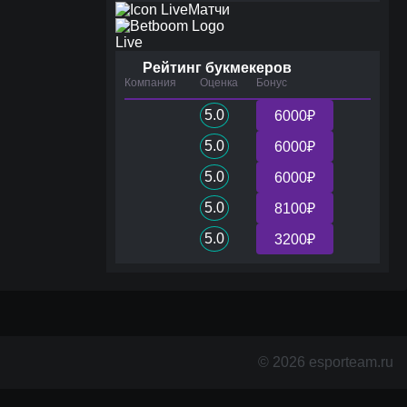
Матчи
Live
Рейтинг букмекеров
Компания
Оценка
Бонус
5.0
6000₽
5.0
6000₽
5.0
6000₽
5.0
8100₽
5.0
3200₽
© 2026 esporteam.ru