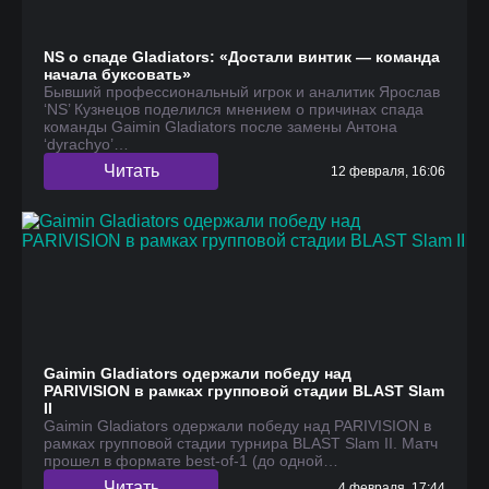
NS о спаде Gladiators: «Достали винтик — команда
начала буксовать»
Бывший профессиональный игрок и аналитик Ярослав
‘NS’ Кузнецов поделился мнением о причинах спада
команды Gaimin Gladiators после замены Антона
‘dyrachyo’…
Читать
12 февраля, 16:06
Gaimin Gladiators одержали победу над
PARIVISION в рамках групповой стадии BLAST Slam
II
Gaimin Gladiators одержали победу над PARIVISION в
рамках групповой стадии турнира BLAST Slam II. Матч
прошел в формате best-of-1 (до одной…
Читать
4 февраля, 17:44