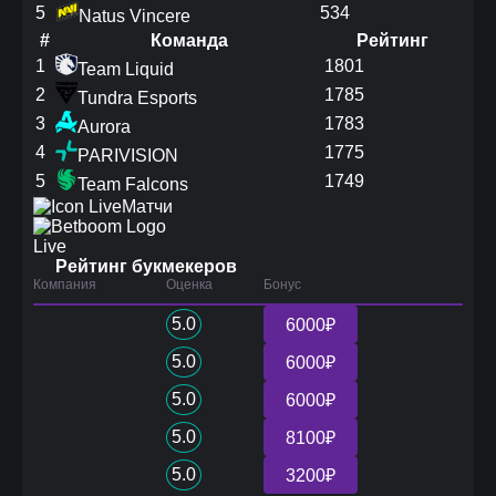
5
534
Natus Vincere
#
Команда
Рейтинг
1
1801
Team Liquid
2
1785
Tundra Esports
3
1783
Aurora
4
1775
PARIVISION
5
1749
Team Falcons
Матчи
Live
Рейтинг букмекеров
Компания
Оценка
Бонус
5.0
6000₽
5.0
6000₽
5.0
6000₽
5.0
8100₽
5.0
3200₽