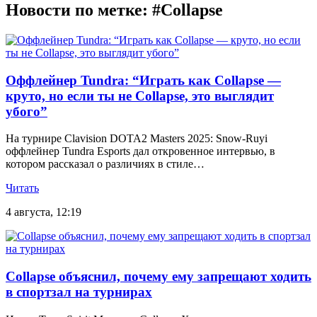
Новости по метке: #Collapse
Оффлейнер Tundra: “Играть как Collapse —
круто, но если ты не Collapse, это выглядит
убого”
На турнире Clavision DOTA2 Masters 2025: Snow-Ruyi
оффлейнер Tundra Esports дал откровенное интервью, в
котором рассказал о различиях в стиле…
Читать
4 августа, 12:19
Collapse объяснил, почему ему запрещают ходить
в спортзал на турнирах