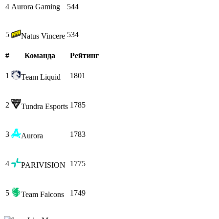
4
Aurora Gaming
544
5
534
Natus Vincere
#
Команда
Рейтинг
1
1801
Team Liquid
2
1785
Tundra Esports
3
1783
Aurora
4
1775
PARIVISION
5
1749
Team Falcons