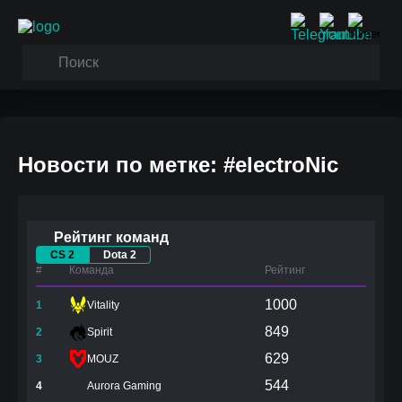
Новости по метке: #electroNic
Рейтинг команд
CS 2
Dota 2
#
Команда
Рейтинг
1000
1
Vitality
849
2
Spirit
629
3
MOUZ
544
4
Aurora Gaming