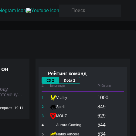
 он
Рейтинг команд
CS 2
Dota 2
#
Команда
Рейтинг
оду,
ортсмену…
1
1000
Vitality
2
849
Spirit
евраля, 19:11
3
629
MOUZ
4
544
Aurora Gaming
5
534
Natus Vincere