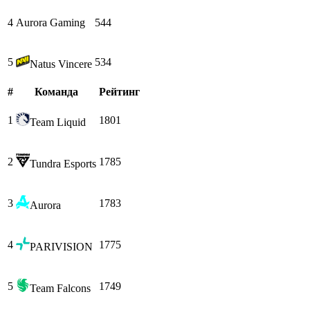
4
Aurora Gaming
544
5
534
Natus Vincere
#
Команда
Рейтинг
1
1801
Team Liquid
2
1785
Tundra Esports
3
1783
Aurora
4
1775
PARIVISION
5
1749
Team Falcons