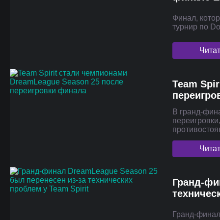
Финал, кото
турнир по D
Чита
Team Spi
переигро
В гранд-фин
переигровки,
противосто
Чита
Гранд-фи
техническ
Гранд-финал 