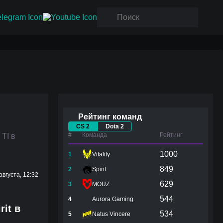
Рейтинг команд
CS 2
Dota 2
#
Команда
Рейтинг
 TI в
1000
1
Vitality
849
2
Spirit
августа, 12:32
629
3
MOUZ
544
4
Aurora Gaming
it в
534
5
Natus Vincere