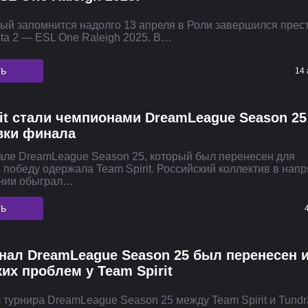
рый запомнится надолго 13 апреля в Роли завершился пре
ota 2 — ESL One Raleigh 2025. В…
ть
14 
rit стали чемпионами DreamLeague Season 25
вки финала
але DreamLeague Season 25, который был перенесен для
 победу одержала Team Spirit. Российский коллектив в на
янии обыграл…
ть
нал DreamLeague Season 25 был перенесен и
их проблем у Team Spirit
турнира DreamLeague Season 25 между Team Spirit и Tundr