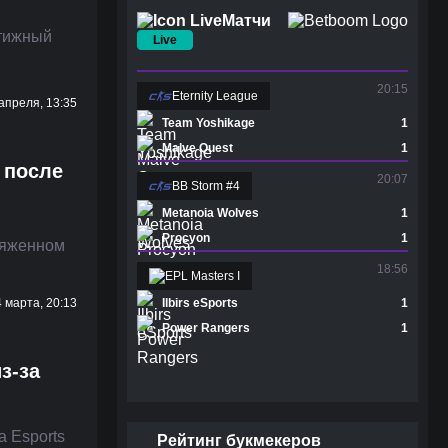
Матчи
стижный
Live
20:15
Eternity League
апреля, 13:35
Team Yoshikage
1
Malve Quest
1
 после
20:07
BB Storm #4
Metanoia Wolves
1
Procyon
1
пряженном
18:56
EPL Masters I
Ilbirs eSports
1
4 марта, 20:13
Power Rangers
1
з-за
a Esports
Рейтинг букмекеров