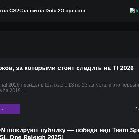
 на CS2
Ставки на Dota 2
О проекте
оков, за которыми стоит следить на TI 2026
ional 2026 пройдёт в Шанхае с 13 по 23 августа, и это первый
емён 2019…
ть
3 
ON шокируют публику — победа над Team Spir
SL One Raleigh 2025!