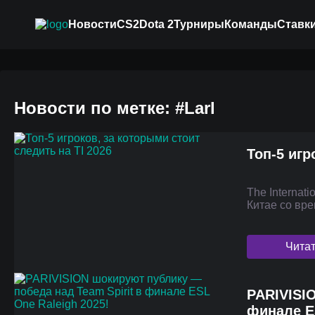
Новости
CS2
Dota 2
Турниры
Команды
Ставки
Новости по метке: #Larl
Топ-5 игр
The Internat
Китае со вр
Чита
PARIVISI
финале E