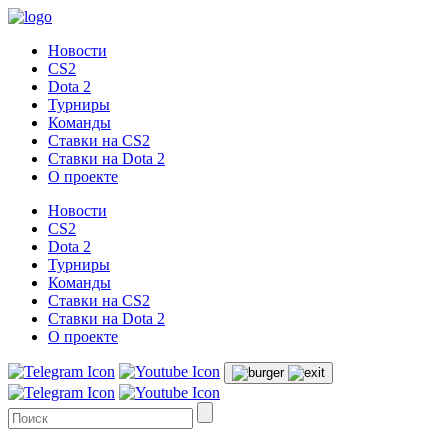
Новости
CS2
Dota 2
Турниры
Команды
Ставки на CS2
Ставки на Dota 2
О проекте
Новости
CS2
Dota 2
Турниры
Команды
Ставки на CS2
Ставки на Dota 2
О проекте