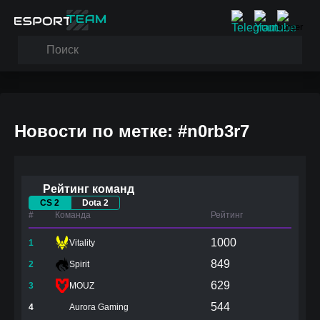
Новости по метке: #n0rb3r7
Рейтинг команд
CS 2
Dota 2
#
Команда
Рейтинг
1000
1
Vitality
849
2
Spirit
629
3
MOUZ
544
4
Aurora Gaming