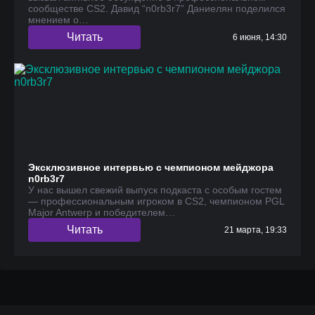
сообществе CS2. Давид “n0rb3r7” Даниелян поделился
мнением о…
Читать
6 июня, 14:30
Эксклюзивное интервью с чемпионом мейджора
n0rb3r7
У нас вышел свежий выпуск подкаста с особым гостем
— профессиональным игроком в CS2, чемпионом PGL
Major Antwerp и победителем…
Читать
21 марта, 19:33