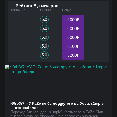
Рейтинг букмекеров
Компания
Оценка
Бонус
5.0
6000₽
5.0
6000₽
5.0
6000₽
5.0
8100₽
5.0
3200₽
N0rb3r7: «У FaZe не было другого выбора, s1mple
— это ребилд»
Переход Александра “s1mple” Костылева в FaZe Clan
вызвал активное обсуждение в профессиональном