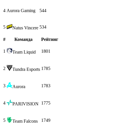
4
Aurora Gaming
544
5
534
Natus Vincere
#
Команда
Рейтинг
1
1801
Team Liquid
2
1785
Tundra Esports
3
1783
Aurora
4
1775
PARIVISION
5
1749
Team Falcons