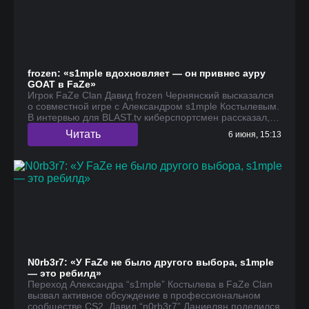
frozen: «s1mple вдохновляет — он привнес ауру
GOAT в FaZe»
Игрок FaZe Clan Давид frozen Чернянский высказался
о совместной игре с Александром s1mple Костылевым.
В интервью для BLAST.tv киберспортсмен рассказал,…
Читать
6 июня, 15:13
N0rb3r7: «У FaZe не было другого выбора, s1mple
— это ребилд»
Переход Александра “s1mple” Костылева в FaZe Clan
вызвал активное обсуждение в профессиональном
сообществе CS2. Давид “n0rb3r7” Даниелян поделился