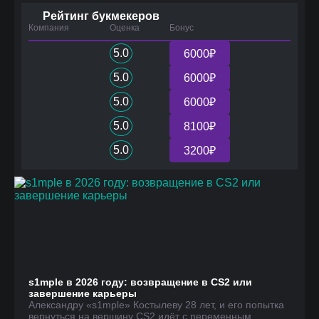
Рейтинг букмекеров
Компания
Оценка
Бонус
5.0
6000₽
5.0
6000₽
5.0
6000₽
5.0
8100₽
5.0
3200₽
s1mple в 2026 году: возвращение в CS2 или
завершение карьеры
Александру «s1mple» Костылеву 28 лет, и его попытка
вернуться на вершину CS2 идёт с переменным