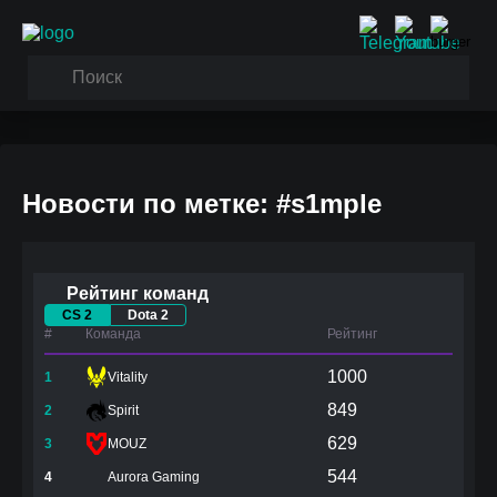
Новости по метке: #s1mple
Рейтинг команд
CS 2
Dota 2
#
Команда
Рейтинг
1000
1
Vitality
849
2
Spirit
629
3
MOUZ
544
4
Aurora Gaming