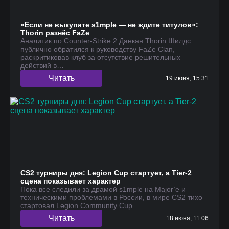
«Если не выкупите s1mple — не ждите титулов»:
Thorin разнёс FaZe
Аналитик по Counter-Strike 2 Данкан Thorin Шилдс
публично обратился к руководству FaZe Clan,
раскритиковав клуб за отсутствие решительных
действий в…
Читать
19 июня, 15:31
CS2 турниры дня: Legion Cup стартует, а Tier-2
сцена показывает характер
Пока все следили за драмой s1mple на Major’е и
техническими проблемами в России, в мире CS2 тихо
стартовал Legion Community Cup…
Читать
18 июня, 11:06