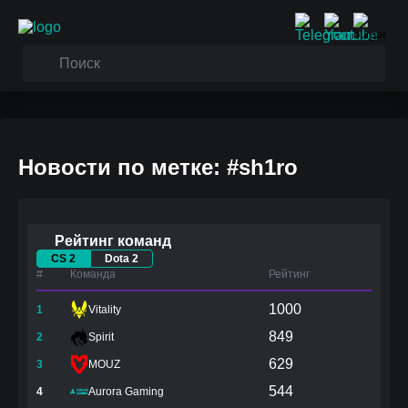
Новости по метке: #sh1ro
Рейтинг команд
CS 2
Dota 2
#
Команда
Рейтинг
1000
1
Vitality
849
2
Spirit
629
3
MOUZ
544
4
Aurora Gaming