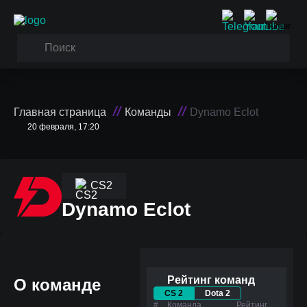
Главная страница
Команды
Dynamo Eclot
20 февраля, 17:20
CS2
Dynamo Eclot
Рейтинг команд
О команде
CS 2
Dota 2
#
Команда
Рейтинг