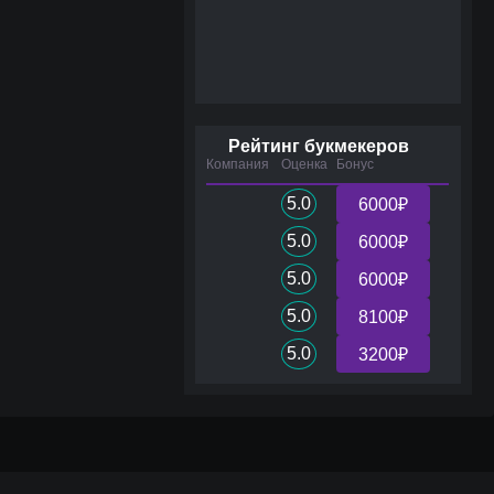
Рейтинг букмекеров
Компания
Оценка
Бонус
5.0
6000₽
5.0
6000₽
5.0
6000₽
5.0
8100₽
5.0
3200₽