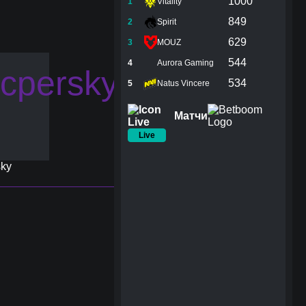
1000
1
Vitality
849
2
Spirit
629
3
MOUZ
544
4
Aurora Gaming
534
5
Natus Vincere
Матчи
Live
sky