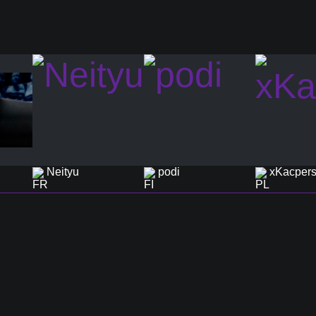
Neityu
podi
xKacper