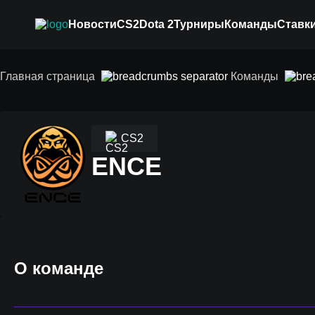
Новости
CS2
Dota 2
Турниры
Команды
Ставки
Главная страница
Команды
CS2
ENCE
О команде