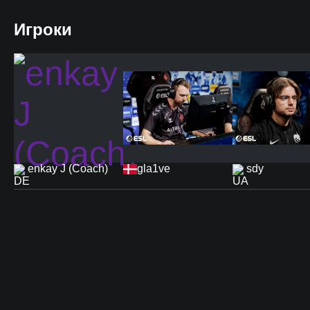
Игроки
enkay J (Coach)
gla1ve
sdy