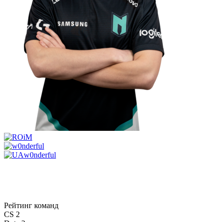
iM
w0nderful
Рейтинг команд
CS 2