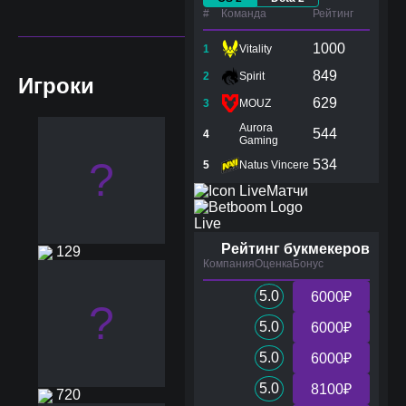
#
Команда
Рейтинг
1000
1
Vitality
849
2
Spirit
Игроки
629
3
MOUZ
Aurora
544
4
Gaming
?
534
5
Natus Vincere
Матчи
Live
Рейтинг букмекеров
129
Компания
Оценка
Бонус
5.0
6000₽
?
5.0
6000₽
5.0
6000₽
5.0
8100₽
720