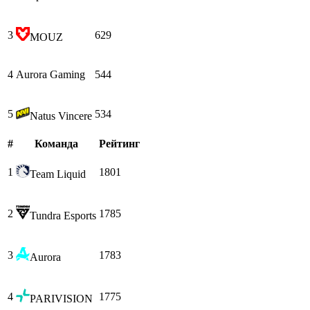
3
629
MOUZ
4
Aurora Gaming
544
5
534
Natus Vincere
#
Команда
Рейтинг
1
1801
Team Liquid
2
1785
Tundra Esports
3
1783
Aurora
4
1775
PARIVISION