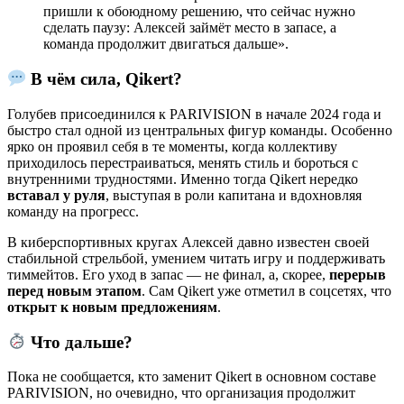
пришли к обоюдному решению, что сейчас нужно
сделать паузу: Алексей займёт место в запасе, а
команда продолжит двигаться дальше».
В чём сила, Qikert?
Голубев присоединился к PARIVISION в начале 2024 года и
быстро стал одной из центральных фигур команды. Особенно
ярко он проявил себя в те моменты, когда коллективу
приходилось перестраиваться, менять стиль и бороться с
внутренними трудностями. Именно тогда Qikert нередко
вставал у руля
, выступая в роли капитана и вдохновляя
команду на прогресс.
В киберспортивных кругах Алексей давно известен своей
стабильной стрельбой, умением читать игру и поддерживать
тиммейтов. Его уход в запас — не финал, а, скорее,
перерыв
перед новым этапом
. Сам Qikert уже отметил в соцсетях, что
открыт к новым предложениям
.
Что дальше?
Пока не сообщается, кто заменит Qikert в основном составе
PARIVISION, но очевидно, что организация продолжит