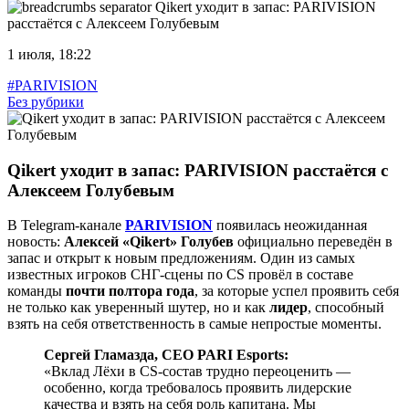
Qikert уходит в запас: PARIVISION
расстаётся с Алексеем Голубевым
1 июля, 18:22
#PARIVISION
Без рубрики
Qikert уходит в запас: PARIVISION расстаётся с
Алексеем Голубевым
В Telegram-канале
PARIVISION
появилась неожиданная
новость:
Алексей «Qikert» Голубев
официально переведён в
запас и открыт к новым предложениям. Один из самых
известных игроков СНГ-сцены по CS провёл в составе
команды
почти полтора года
, за которые успел проявить себя
не только как уверенный шутер, но и как
лидер
, способный
взять на себя ответственность в самые непростые моменты.
Сергей Гламазда, CEO PARI Esports:
«Вклад Лёхи в CS-состав трудно переоценить —
особенно, когда требовалось проявить лидерские
качества и взять на себя роль капитана. Мы