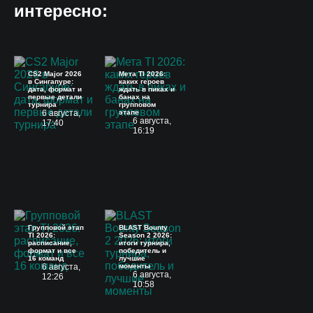
интересно:
CS2 Major 2026
Мета TI 2026:
в Сингапуре:
каких героев
дата, формат и
ждать в пиках и
первые детали
банах на
турнира
групповом
6 августа,
этапе
6 августа,
17:40
16:19
Групповой этап
BLAST Bounty
TI 2026:
Season 2 2026:
расписание,
итоги турнира,
формат и все
победитель и
16 команд
лучшие
6 августа,
моменты
6 августа,
12:26
10:58