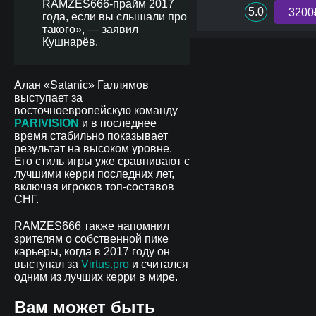
RAMZES666-прайм 2017
5.0
3200
года, если вы слышали про
такого», — заявил
Кушнарёв.
Алан «Satanic» Галлямов
выступает за
восточноевропейскую команду
PARIVISION
и в последнее
время стабильно показывает
результат на высоком уровне.
Его стиль игры уже сравнивают с
лучшими керри последних лет,
включая игроков топ-составов
СНГ.
RAMZES666 также напомнил
зрителям о собственной пике
карьеры, когда в 2017 году он
выступал за
Virtus.pro
и считался
одним из лучших керри в мире.
Вам может быть