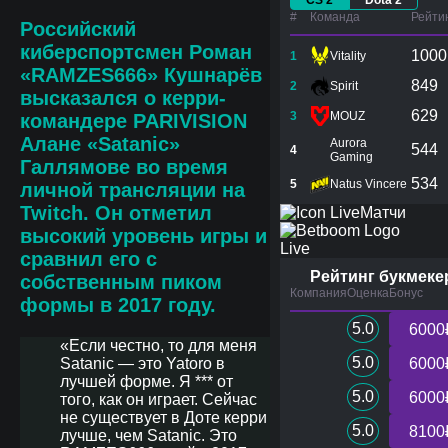
CS 2
Dota 2
#
Команда
Рейти
Российский
киберспортсмен Роман
1000
1
Vitality
«RAMZES666» Кушнарёв
849
2
Spirit
высказался о керри-
629
3
MOUZ
командере PARIVISION
Алане «Satanic»
Aurora
544
4
Gaming
Галлямове во время
534
5
Natus Vincere
личной трансляции на
Twitch. Он отметил
Матчи
высокий уровень игры и
Live
сравнил его с
Рейтинг букмеке
собственным пиком
Компания
Оценка
Бонус
формы в 2017 году.
5.0
6000
«Если честно, то для меня
5.0
Satanic — это Yatoro в
6000
лучшей форме. Я *** от
5.0
6000
того, как он играет. Сейчас
не существует в Доте керри
5.0
8100
лучше, чем Satanic. Это