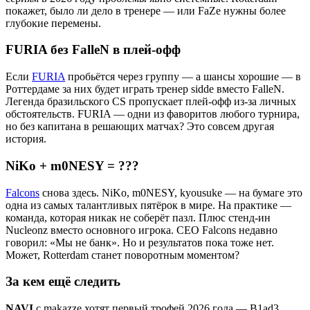
покажет, было ли дело в тренере — или FaZe нужны более
глубокие перемены.
FURIA без FalleN в плей-офф
Если
FURIA
пробьётся через группу — а шансы хорошие — в
Роттердаме за них будет играть тренер sidde вместо FalleN.
Легенда бразильского CS пропускает плей-офф из-за личных
обстоятельств. FURIA — одни из фаворитов любого турнира,
но без капитана в решающих матчах? Это совсем другая
история.
NiKo + m0NESY = ???
Falcons
снова здесь. NiKo, m0NESY, kyousuke — на бумаге это
одна из самых талантливых пятёрок в мире. На практике —
команда, которая никак не соберёт пазл. Плюс стенд-ин
Nucleonz вместо основного игрока. CEO Falcons недавно
говорил: «Мы не банк». Но и результатов пока тоже нет.
Может, Rotterdam станет поворотным моментом?
За кем ещё следить
NAVI
с makazze хотят первый трофей 2026 года — B1ad3