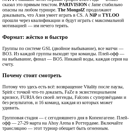
сказал это прямым текстом.
PARIVISION
с Jame стабильно
опасны на любом турнире.
The MongolZ
продолжают
доказывать, что Азия умеет играть в CS. А
NiP
и
TYLOO
прошли через квалификации и будут играть с максимальной
мотивацией — им нечего терять.
Формат: жёстко и быстро
Группы по системе GSL (двойное выбывание), все матчи —
BO3. Из каждой группы выходят три команды. Плей-офф —
на выбывание, финал — BO5. Никакой воды, каждая серия на
счету.
Почему стоит смотреть
Потому что здесь есть всё: возвращение Vitality после паузы,
Spirit с точкой что-то доказать, FaZe в экзистенциальном
кризисе, FURIA без своей легенды, Falcons с суперзвёздами и
без результатов, и 16 команд, каждая из которых может
удивить.
Групповая стадия — с сегодняшнего дня в Копенгагене. Плей-
офф — 27-29 марта на Ahoy Arena в Роттердаме. Включайте
трансляцию — этот турнир обещает быть огненным.