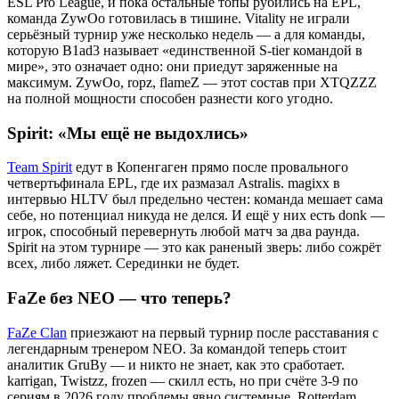
ESL Pro League, и пока остальные топы рубились на EPL,
команда ZywOo готовилась в тишине. Vitality не играли
серьёзный турнир уже несколько недель — а для команды,
которую B1ad3 называет «единственной S-tier командой в
мире», это означает одно: они приедут заряженные на
максимум. ZywOo, ropz, flameZ — этот состав при XTQZZZ
на полной мощности способен разнести кого угодно.
Spirit: «Мы ещё не выдохлись»
Team Spirit
едут в Копенгаген прямо после провального
четвертьфинала EPL, где их размазал Astralis. magixx в
интервью HLTV был предельно честен: команда мешает сама
себе, но потенциал никуда не делся. И ещё у них есть donk —
игрок, способный перевернуть любой матч за два раунда.
Spirit на этом турнире — это как раненый зверь: либо сожрёт
всех, либо ляжет. Серединки не будет.
FaZe без NEO — что теперь?
FaZe Clan
приезжают на первый турнир после расставания с
легендарным тренером NEO. За командой теперь стоит
аналитик GruBy — и никто не знает, как это сработает.
karrigan, Twistzz, frozen — скилл есть, но при счёте 3-9 по
сериям в 2026 году проблемы явно системные. Rotterdam