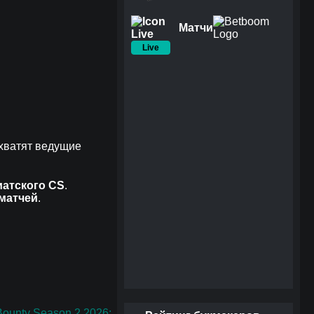
Матчи
Live
охватят ведущие
иатского CS
.
матчей
.