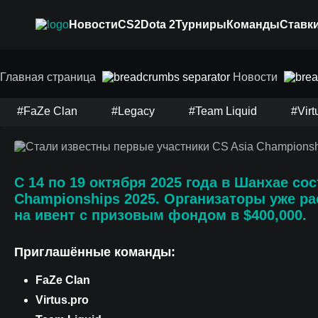
Новости
CS2
Dota 2
Турниры
Команды
Ставки
Стали известны пер
Главная страница
Новости
Championships 2025
#FaZe Clan
#Legacy
#Team Liquid
#Virt
С 14 по 19 октября 2025 года в Шанхае
сос
Championships 2025
. Организаторы уже р
на ивент с
призовым фондом в $400,000
.
Приглашённые команды:
FaZe Clan
Virtus.pro