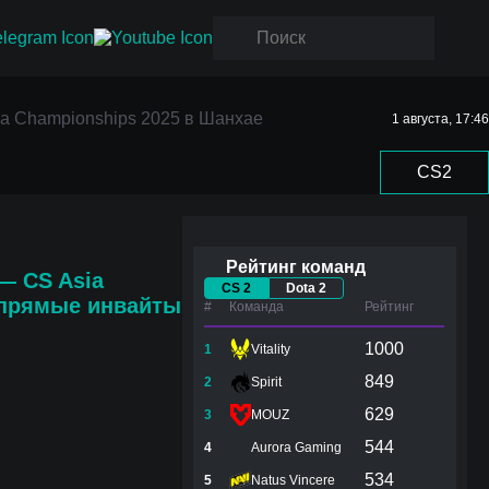
a
ia Championships 2025 в Шанхае
1 августа, 17:46
CS2
Рейтинг команд
 —
CS Asia
CS 2
Dota 2
прямые инвайты
#
Команда
Рейтинг
1000
1
Vitality
849
2
Spirit
629
3
MOUZ
544
4
Aurora Gaming
534
5
Natus Vincere