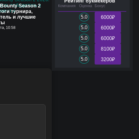
Рейтинг букмекеров
Bounty Season 2
Компания
Оценка
Бонус
тоги турнира,
тель и лучшие
5.0
6000₽
ты
5.0
6000₽
ста, 10:58
5.0
6000₽
5.0
8100₽
5.0
3200₽