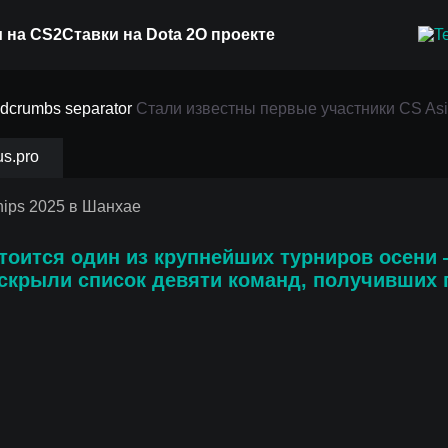
 на CS2
Ставки на Dota 2
О проекте
вые участники CS Asi
Стали известны первые участники CS As
 в Шанхае
us.pro
тоится один из крупнейших турниров осени
аскрыли список
девяти команд
, получивших