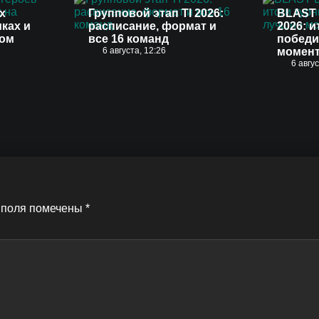
х
Групповой этап TI 2026:
BLAST 
иках и
расписание, формат и
2026: и
вом
все 16 команд
победи
6 августа, 12:26
момен
6 авгу
 поля помечены
*