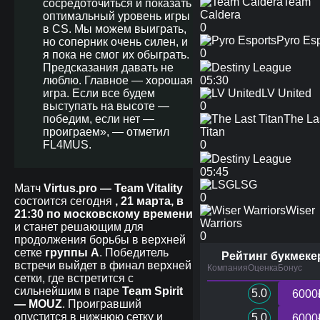
Team
сосредоточиться и показать
Caldera
оптимальный уровень игры
0
в CS. Мы можем выиграть,
Pyro Esp
но соперник очень силен, и
0
я пока не смог их обыграть.
Предсказания давать не
Destiny League
люблю. Главное — хорошая
05:30
игра. Если все будем
LV United
выступать на высоте —
0
победим, если нет —
The La
проиграем», — отметил
Titan
FL4MUS.
0
Destiny League
05:45
LSG
Матч
Virtus.pro — Team Vitality
0
состоится сегодня
, 21 марта, в
Wiser
21:30 по московскому времени
Warriors
и станет решающим для
0
продолжения борьбы в верхней
сетке
группы A
. Победитель
Рейтинг букмеке
встречи выйдет в финал верхней
Компания
Оценка
Бонус
сетки, где встретится с
сильнейшим в паре
Team Spirit
5.0
6000
— MOUZ
. Проигравший
опустится в нижнюю сетку и
5.0
6000