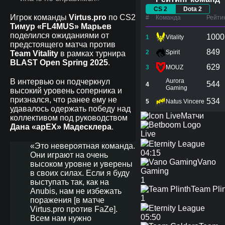
CS 2
Dota 2
Игрок команды
Virtus.pro
по CS2
#
Команда
Рейти
Тимур «FL4MUS» Марьев
поделился ожиданиями от
1000
1
Vitality
предстоящего матча против
849
2
Spirit
Team Vitality
в рамках турнира
BLAST Open Spring 2025
.
629
3
MOUZ
В интервью он подчеркнул
Aurora
544
4
Gaming
высокий уровень соперника и
признался, что ранее ему не
534
5
Natus Vincere
удавалось одержать победу над
Матчи
коллективом под руководством
Дана «apEX» Мадесклера
.
Live
Eternity League
«Это невероятная команда.
04:15
Они играют на очень
Vano
высоком уровне и уверены
Gaming
в своих силах. Если я буду
1
выступать так, как на
Team Pli
Anubis, нам не избежать
1
поражения [в матче
Eternity League
Virtus.pro против FaZe].
05:50
Всем нам нужно