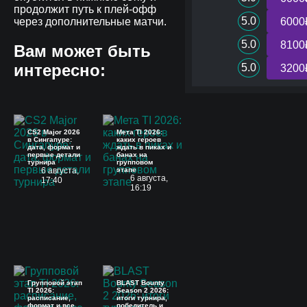
продолжит путь к плей-офф
5.0
через дополнительные матчи.
6000
5.0
8100
Вам может быть
интересно:
5.0
3200
CS2 Major 2026
Мета TI 2026:
в Сингапуре:
каких героев
дата, формат и
ждать в пиках и
первые детали
банах на
турнира
групповом
6 августа,
этапе
6 августа,
17:40
16:19
Групповой этап
BLAST Bounty
TI 2026:
Season 2 2026:
расписание,
итоги турнира,
формат и все
победитель и