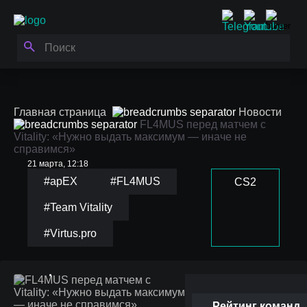
Главная страница
Новости
FL4MUS перед матчем с
Vitality: «Нужно выдать максимум — иначе не
справимся»
21 марта, 12:18
#apEX
#FL4MUS
CS2
#Team Vitality
FL4MUS перед матчем с
#Virtus.pro
Vitality: «Нужно выдать
максимум — иначе не
справимся»
Рейтинг команд