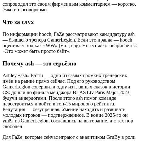
сопроводил это своим фирменным комментарием — коротко,
ёмко и с оговорками.
Что за слух
По информации hooch, FaZe рассматривают кандидатуру ash
— бывшего тренера GamerLegion. Если это правда — hooch
оценивает ход как «WW» (мол, вау). Но тут же оговаривается:
«Это может быть просто байт».
Почему ash — это серьёзно
Ashley «ash» Батти — одно из самых громких тренерских
имён на рынке прямо сейчас. Под его руководством
GamerLegion совершили одну из главных сказок в истории
CS: дошли до финала мейджора BLAST.tv Paris Major 2023,
будучи андердогами. После этого ash помог команде
перестроиться и войти в топ-15 мирового рейтинга.
Репутация — безупречная. Умение находить и развивать
молодых игроков — подтверждённое. В конце 2025-го он
ушёл из GamerLegion, сославшись на выгорание, и с тех пор
свободен.
Для FaZe, которые сейчас играют с аналитиком GruBy в роли