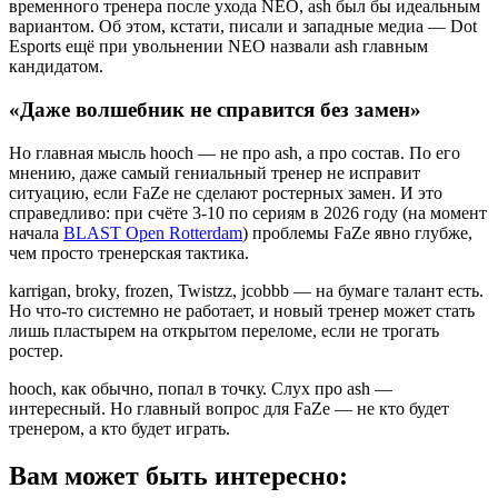
временного тренера после ухода NEO, ash был бы идеальным
вариантом. Об этом, кстати, писали и западные медиа — Dot
Esports ещё при увольнении NEO назвали ash главным
кандидатом.
«Даже волшебник не справится без замен»
Но главная мысль hooch — не про ash, а про состав. По его
мнению, даже самый гениальный тренер не исправит
ситуацию, если FaZe не сделают ростерных замен. И это
справедливо: при счёте 3-10 по сериям в 2026 году (на момент
начала
BLAST Open Rotterdam
) проблемы FaZe явно глубже,
чем просто тренерская тактика.
karrigan, broky, frozen, Twistzz, jcobbb — на бумаге талант есть.
Но что-то системно не работает, и новый тренер может стать
лишь пластырем на открытом переломе, если не трогать
ростер.
hooch, как обычно, попал в точку. Слух про ash —
интересный. Но главный вопрос для FaZe — не кто будет
тренером, а кто будет играть.
Вам может быть интересно: