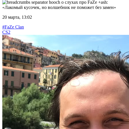
hooch о слухах про FaZe +ash:
«Лакомый кусочек, но волшебник не поможет без замен»
20 марта, 13:02
#FaZe Clan
CS2