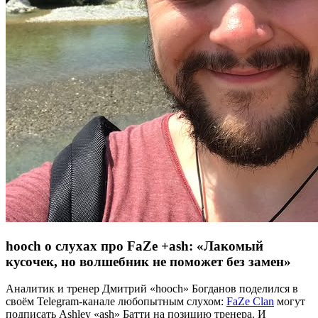
hooch о слухах про FaZe +ash: «Лакомый
кусочек, но волшебник не поможет без замен»
Аналитик и тренер Дмитрий «hooch» Богданов поделился в
своём Telegram-канале любопытным слухом:
FaZe Clan
могут
подписать Ashley «ash» Батти на позицию тренера. И