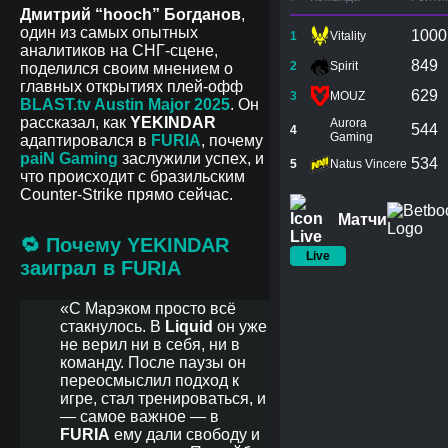
Дмитрий “hooch” Богданов
,
один из самых опытных
1000
1
Vitality
аналитиков на СНГ-сцене,
849
2
Spirit
поделился своим мнением о
главных открытиях плей-офф
629
3
MOUZ
BLAST.tv Austin Major 2025
. Он
рассказал, как
YEKINDAR
Aurora
544
4
Gaming
адаптировался в
FURIA
, почему
paiN Gaming
заслужили успех, и
534
5
Natus Vincere
что происходит с бразильским
Counter-Strike прямо сейчас.
Матчи
🔁
Почему YEKINDAR
Live
заиграл в FURIA
«С Марэком просто всё
стакнулось. В
Liquid
он уже
не верил ни в себя, ни в
команду. После паузы он
переосмыслил подход к
игре, стал тренироваться, и
— самое важное — в
FURIA
ему дали свободу и