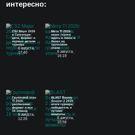
интересно:
CS2 Major 2026
Мета TI 2026:
в Сингапуре:
каких героев
дата, формат и
ждать в пиках и
первые детали
банах на
турнира
групповом
6 августа,
этапе
6 августа,
17:40
16:19
Групповой этап
BLAST Bounty
TI 2026:
Season 2 2026:
расписание,
итоги турнира,
формат и все
победитель и
16 команд
лучшие
6 августа,
моменты
6 августа,
12:26
10:58