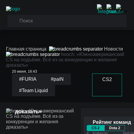
Главная страница
Новости
hooch: «Южноамериканский
CS на подъёме. Всё из-за конкуренции и желания
доказать»
20 июня, 16:43
#FURIA
#paiN
CS2
hooch:
#Team Liquid
«Южноамериканский CS
на подъёме. Всё из-за
конкуренции и желания
доказать»
Рейтинг команд
CS 2
Dota 2
#
Команда
Рейти