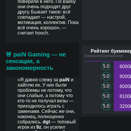
поверили в него. По вайбу
они очень подходят друг
другу. Бывает такое: всё
совпадает — настрой,
мотивация, коллектив. Пока
всё очень хорошо», —
считает hooch.
Рейтинг букмеке
🚨
paiN Gaming — не
Компания
Оценка
Бонус
сенсация, а
5.0
6000
закономерность
5.0
6000
«Я давно слежу за
paiN
и
хайплю их. У них были
5.0
6000
проблемы не потому, что
они слабые, а потому что
5.0
8100
кто-то не получал визы —
приходилось играть с
5.0
3200
заменами. Сейчас же они,
наконец, полноценно
собрались.
dgt
— топовый
игрок из
9z
, он усилил