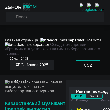
Главная страница
Новости
Обладатель премии
«Грэмми» выпустил клип на гимн киберспортивного
турнира
Обладатель премии
16 мая, 14:38
«Грэмми» выпустил
#PGL Astana 2025
CS2
клип на гимн
киберспортивного
турнира
Рейтинг команд
CS 2
Dota 2
#
Команда
Рейти
Казахстанский музыкант
Imanbek выпустил
1000