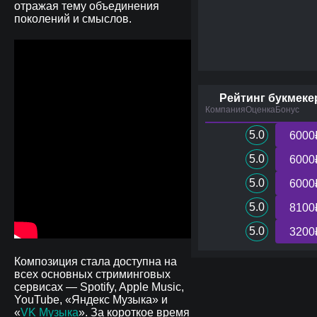
отражая тему объединения
поколений и смыслов.
Рейтинг букмеке
Компания
Оценка
Бонус
5.0
6000
5.0
6000
5.0
6000
5.0
8100
5.0
3200
Композиция стала доступна на
всех основных стриминговых
сервисах — Spotify, Apple Music,
YouTube, «Яндекс Музыка» и
«
VK Музыка
». За короткое время