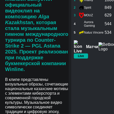
1
Vitality
официальный
849
2
Spirit
видеоклип на
629
3
MOUZ
композицию
Alga
Kazakhstan
, которая
Aurora
544
4
Gaming
стала музыкальным
534
5
Natus Vincere
гимном международного
турнира по Counter-
Strike 2 —
PGL Astana
Матчи
2025
. Проект реализован
Live
при поддержке
букмекерской компании
Winline
.
В клипе представлены
визуальные образы, сочетающие
национальные казахские мотивы
с элементами киберспорта и
современной городской
культуры. Музыкальное видео
символически соединяет
традиции и цифровую эпоху,