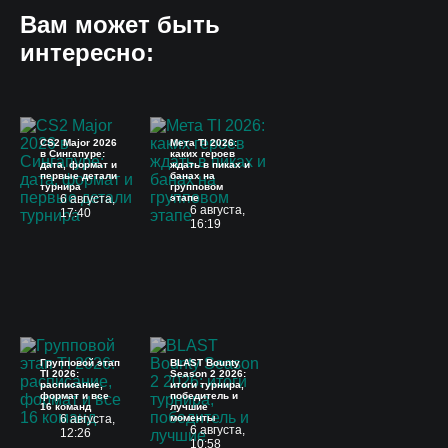
Вам может быть
интересно:
CS2 Major 2026
Мета TI 2026:
в Сингапуре:
каких героев
дата, формат и
ждать в пиках и
первые детали
банах на
турнира
групповом
6 августа,
этапе
6 августа,
17:40
16:19
Групповой этап
BLAST Bounty
TI 2026:
Season 2 2026:
расписание,
итоги турнира,
формат и все
победитель и
16 команд
лучшие
6 августа,
моменты
6 августа,
12:26
10:58