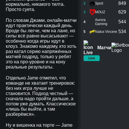
849
2
Spirit
нормально, никакого тилта.
Просто суета.
629
3
MOUZ
По словам Джами, онлайн-матчи
Aurora
544
4
Gaming
идут практически каждый день.
Вроде бы легче, чем на лане, но
534
5
Natus Vincere
силы всё равно высасывают —
особенно когда игры идут в
клоуз. Знакомо каждому, кто хоть
Матчи
раз катал серию напряжённых
матчей подряд, только у ребят
Live
это на про-уровне и на кону
реальные результаты.
Отдельно Jame отметил, что
команде не хватает тренировок:
без них игра лучше не
становится. Подход честный —
сначала надо пройти дальше, а
потом уже думать. Классическое
«лишь бы выйти, а там
разберёмся».
Ну и вишенка на торте — Jame