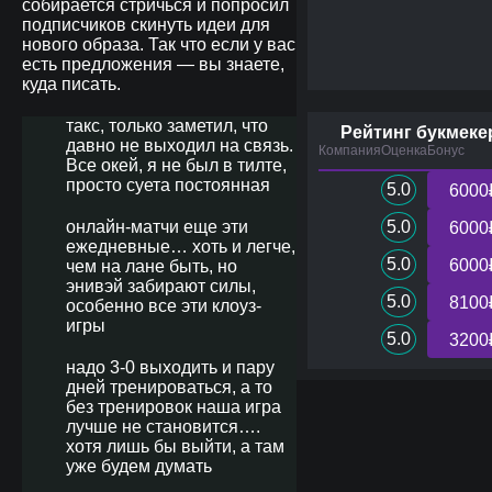
собирается стричься и попросил
подписчиков скинуть идеи для
нового образа. Так что если у вас
есть предложения — вы знаете,
куда писать.
такс, только заметил, что
Рейтинг букмеке
давно не выходил на связь.
Компания
Оценка
Бонус
Все окей, я не был в тилте,
просто суета постоянная
5.0
6000
онлайн-матчи еще эти
5.0
6000
ежедневные… хоть и легче,
5.0
6000
чем на лане быть, но
энивэй забирают силы,
5.0
8100
особенно все эти клоуз-
игры
5.0
3200
надо 3-0 выходить и пару
дней тренироваться, а то
без тренировок наша игра
лучше не становится….
хотя лишь бы выйти, а там
уже будем думать