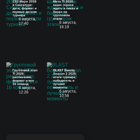
CS2 Major 2026
Мета TI 2026:
в Сингапуре:
каких героев
дата, формат и
ждать в пиках и
первые детали
банах на
турнира
групповом
6 августа,
этапе
6 августа,
17:40
16:19
Групповой этап
BLAST Bounty
TI 2026:
Season 2 2026:
расписание,
итоги турнира,
формат и все
победитель и
16 команд
лучшие
6 августа,
моменты
6 августа,
12:26
10:58