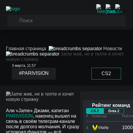
Главная страница
Новости
Jame жив, не в тилте и хочет
новую стрижку
3 марта, 11:57
#PARIVISION
CS2
Jame жив, не в тилте и
хочет новую стрижку
Рейтинг команд
Али «Jame» Джами, капитан
CS 2
Dota 2
PARIVISION
, наконец вышел на
#
Команда
Рейти
связь в своём телеграм-канале
после долгого молчания. И сразу
1000
1
Vitality
успокоил фанатов — всё