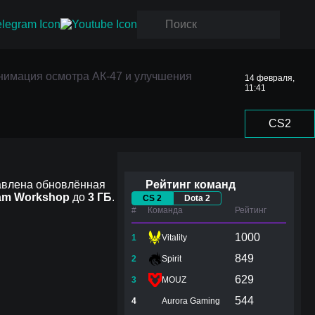
имация
нимация осмотра АК-47 и улучшения
14 февраля,
11:41
CS2
бавлена обновлённая
Рейтинг команд
am Workshop
до
3 ГБ
.
CS 2
Dota 2
#
Команда
Рейтинг
1000
1
Vitality
849
2
Spirit
629
3
MOUZ
544
4
Aurora Gaming