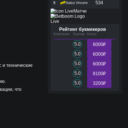
534
5
Natus Vincere
Матчи
Live
Рейтинг букмекеров
Компания
Оценка
Бонус
5.0
6000₽
5.0
6000₽
5.0
6000₽
с и технические
5.0
8100₽
ою.
5.0
3200₽
кации, что