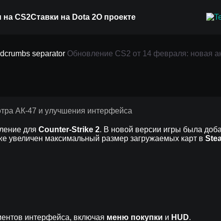
 на CS2
Ставки на Dota 2
О проекте
 14 февраля: новая ан
Обновление CS2 от 14 февраля: новая а
лучшения интерфейса
вление для
Counter-Strike 2
. В новой версии игры была до
кже увеличен максимальный размер загружаемых карт в
Ste
ентов интерфейса, включая
меню покупки
и
HUD
.