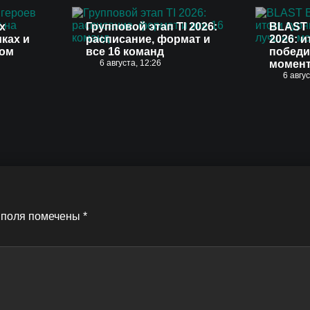
х
Групповой этап TI 2026:
BLAST 
иках и
расписание, формат и
2026: и
вом
все 16 команд
победи
6 августа, 12:26
момен
6 авгу
 поля помечены
*