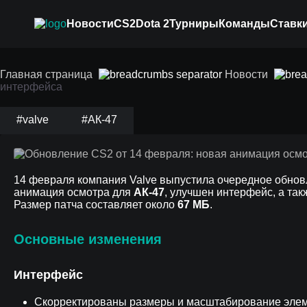
Новости
CS2
Dota 2
Турниры
Команды
Ставки
Обновление CS2 от
Главная страница
Новости
интерфейса
осмотра АК-47 и у
#valve
#АК-47
14 февраля компания Valve выпустила очередное обно
анимация осмотра для
АК-47
, улучшен интерфейс, а та
Размер патча составляет около
67 МБ
.
Основные изменения
Интерфейс
Скорректированы размеры и масштабирование элем