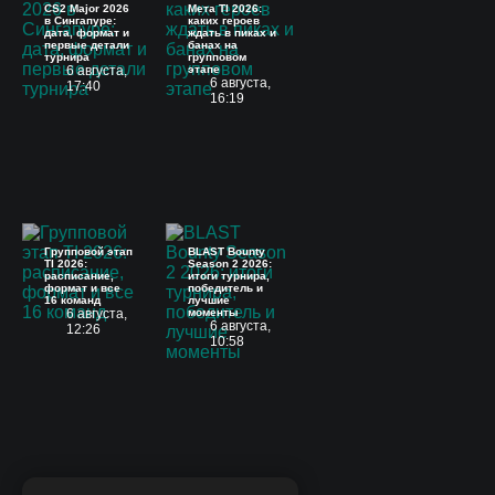
CS2 Major 2026
Мета TI 2026:
в Сингапуре:
каких героев
дата, формат и
ждать в пиках и
первые детали
банах на
турнира
групповом
6 августа,
этапе
6 августа,
17:40
16:19
Групповой этап
BLAST Bounty
TI 2026:
Season 2 2026:
расписание,
итоги турнира,
формат и все
победитель и
16 команд
лучшие
6 августа,
моменты
6 августа,
12:26
10:58