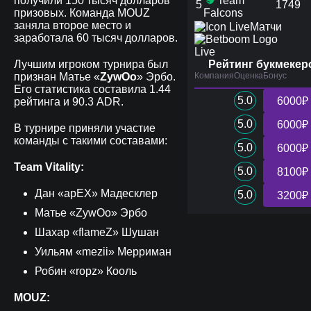
получили 150 тысяч долларов
Team
5
1749
призовых. Команда MOUZ
Falcons
заняла второе место и
Матчи
заработала 60 тысяч долларов.
Live
Лучшим игроком турнира был
Рейтинг букмекер
признан Матье «
ZywOo
» Эрбо.
Компания
Оценка
Бонус
Его статистика составила 1.44
5.0
6000₽
рейтинга и 90.3 ADR.
5.0
6000₽
В турнире приняли участие
команды с такими составами:
5.0
6000₽
Team Vitality:
5.0
8100₽
Дан «apEX» Мадесклер
5.0
3200₽
Матье «ZywOo» Эрбо
Шахар «flameZ» Шушан
Уильям «mezii» Мерриман
Робин «ropz» Кооль
MOUZ: