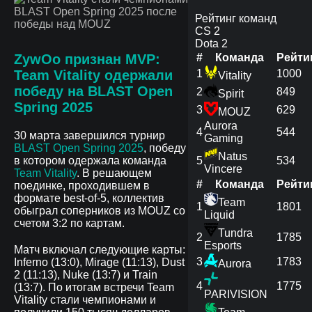
Рейтинг команд
CS 2
Dota 2
ZywOo признан MVP:
#
Команда
Рейти
Team Vitality одержали
1
1000
Vitality
победу на BLAST Open
2
849
Spirit
Spring 2025
3
629
MOUZ
Aurora
4
544
30 марта завершился турнир
Gaming
BLAST Open Spring 2025
, победу
Natus
в котором одержала команда
5
534
Vincere
Team Vitality
. В решающем
#
Команда
Рейти
поединке, проходившем в
формате best-of-5, коллектив
Team
1
1801
обыграл соперников из MOUZ со
Liquid
счетом 3:2 по картам.
Tundra
2
1785
Esports
Матч включал следующие карты:
3
1783
Inferno (13:0), Mirage (11:13), Dust
Aurora
2 (11:13), Nuke (13:7) и Train
4
1775
(13:7). По итогам встречи Team
PARIVISION
Vitality стали чемпионами и