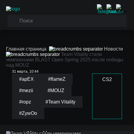
Главная страница
Новости
Team Vitality стали
чемпионами BLAST Open Spring 2025 после победы
над MOUZ
31 марта, 10:44
#apEX
#flameZ
CS2
#mezii
#MOUZ
#ropz
#Team Vitality
Team Vitality стали
#ZywOo
чемпионами BLAST
Open Spring 2025 после
победы над MOUZ