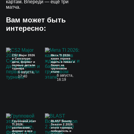
картам. Впереди — ещё три
матча.
Вам может быть
интересно:
CS2 Major 2026
Мета TI 2026:
в Сингапуре:
каких героев
дата, формат и
ждать в пиках и
первые детали
банах на
турнира
групповом
6 августа,
этапе
6 августа,
17:40
16:19
Групповой этап
BLAST Bounty
TI 2026:
Season 2 2026:
расписание,
итоги турнира,
формат и все
победитель и