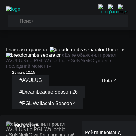
Главная страница
Новости
dEsire объяснил провал
AVULUS на PGL Wallachia: «SoNNeikO ушёл в
последний момент»
21 мая, 12:15
#AVULUS
Dota 2
#DreamLeague Season 26
dEsire объяснил провал
#PGL Wallachia Season 4
AVULUS на PGL
Wallachia: «SoNNeikO
ушёл в последний
момент»
Рейтинг команд