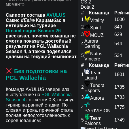
CS 2
Dota 2
#
Команда
Рейти
Саппорт состава
AVULUS
1
1000
Сакис
dEsire
Карцамбас в
Vitality
интервью на турнире
2
849
Spirit
DreamLeague Season 26
3
629
MOUZ
рассказал, почему команда не
смогла показать достойный
Aurora
4
544
результат на PGL Wallachia
Gaming
Season 4, а также поделился
Natus
5
534
целями на текущий чемпионат.
Vincere
#
Команда
Рейти
Без подготовки на
Team
1
1801
PGL Wallachia
Liquid
Tundra
2
1785
Команда AVULUS завершила
Esports
выступление на
PGL Wallachia
3
1783
Aurora
Season 4
со счётом 0:3, покинув
турнир на ранней стадии. По
4
1775
словам игрока, причиной стала
PARIVISION
полная неподготовленность к
Team
5
1749
соревнованиям:
Falcons