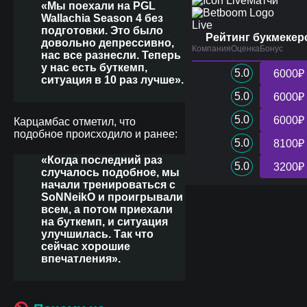
Матчи
«Мы поехали на PGL
Wallachia Season 4 без
Live
подготовки. Это было
Рейтинг букмекер
довольно депрессивно,
Компания
Оценка
Бонус
нас все разнесли. Теперь
у нас есть буткемп,
5.0
6000₽
ситуация в 10 раз лучше».
5.0
6000₽
5.0
6000₽
Карцамбас отметил, что
подобное происходило и ранее:
5.0
8100₽
«Когда последний раз
5.0
3200₽
случалось подобное, мы
начали тренироваться с
SoNNeikO и проигрывали
всем, а потом приехали
на буткемп, и ситуация
улучшилась. Так что
сейчас хорошие
впечатления».