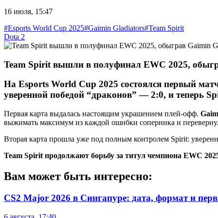
16 июля, 15:47
#Esports World Cup 2025
#Gaimin Gladiators
#Team Spirit
Dota 2
Team Spirit вышли в полуфинал EWC 2025, обыгра
На Esports World Cup 2025 состоялся первый ма
уверенной победой “драконов” —
2:0
, и теперь
Sp
Первая карта выдалась настоящим украшением плей-офф.
Gaim
выжимать максимум из каждой ошибки соперника и перевернул
Вторая карта прошла уже под полным контролем Spirit: уверен
Team Spirit продолжают борьбу за титул чемпиона EWC 202
Вам может быть интересно:
CS2 Major 2026 в Сингапуре: дата, формат и пер
6 августа, 17:40