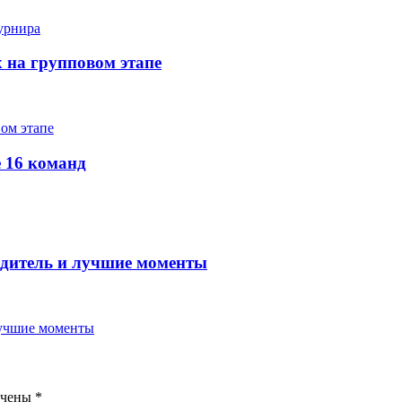
х на групповом этапе
е 16 команд
бедитель и лучшие моменты
ечены
*