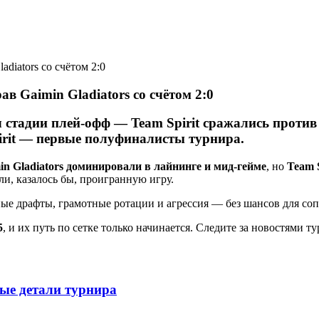
в Gaimin Gladiators со счётом 2:0
тч стадии плей-офф —
Team Spirit сражались против
irit — первые полуфиналисты турнира
.
in Gladiators доминировали в лайнинге и мид-гейме
, но
Team 
и, казалось бы, проигранную игру.
ные драфты, грамотные ротации и агрессия — без шансов для со
5
, и их путь по сетке только начинается. Следите за новостями т
вые детали турнира