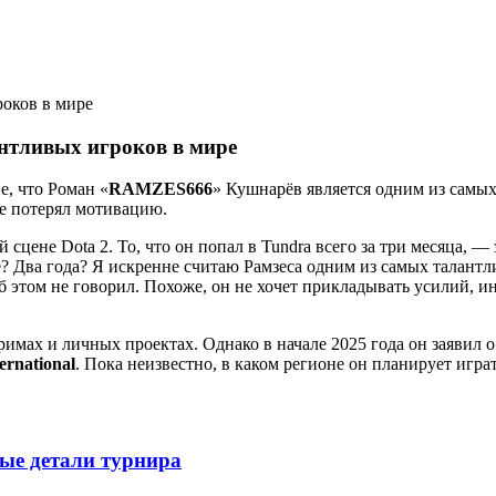
нтливых игроков в мире
е, что Роман «
RAMZES666
» Кушнарёв является одним из самых
не потерял мотивацию.
сцене Dota 2. То, что он попал в Tundra всего за три месяца, —
е? Два года? Я искренне считаю Рамзеса одним из самых талантли
об этом не говорил. Похоже, он не хочет прикладывать усилий, и
имах и личных проектах. Однако в начале 2025 года он заявил 
ernational
. Пока неизвестно, в каком регионе он планирует играт
вые детали турнира