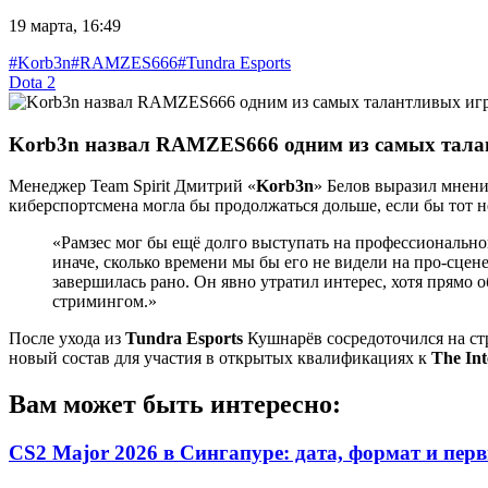
19 марта, 16:49
#Korb3n
#RAMZES666
#Tundra Esports
Dota 2
Korb3n назвал RAMZES666 одним из самых тала
Менеджер Team Spirit Дмитрий «
Korb3n
» Белов выразил мнени
киберспортсмена могла бы продолжаться дольше, если бы тот 
«Рамзес мог бы ещё долго выступать на профессиональной 
иначе, сколько времени мы бы его не видели на про-сцен
завершилась рано. Он явно утратил интерес, хотя прямо 
стримингом.»
После ухода из
Tundra Esports
Кушнарёв сосредоточился на стр
новый состав для участия в открытых квалификациях к
The Int
Вам может быть интересно:
CS2 Major 2026 в Сингапуре: дата, формат и пер