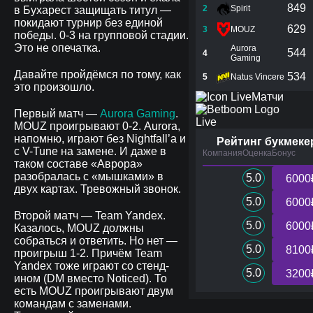
849
2
Spirit
в Бухарест защищать титул —
покидают турнир без единой
629
3
MOUZ
победы. 0-3 на групповой стадии.
Это не опечатка.
Aurora
544
4
Gaming
Давайте пройдёмся по тому, как
534
5
Natus Vincere
это произошло.
Матчи
Первый матч —
Aurora Gaming
.
Live
MOUZ проигрывают 0-2. Aurora,
напомню, играют без Nightfall’а и
Рейтинг букмеке
с V-Tune на замене. И даже в
Компания
Оценка
Бонус
таком составе «Аврора»
разобралась с «мышками» в
5.0
6000
двух картах. Тревожный звонок.
5.0
6000
Второй матч — Team Yandex.
5.0
6000
Казалось, MOUZ должны
собраться и ответить. Но нет —
5.0
8100
проигрыш 1-2. Причём Team
Yandex тоже играют со стенд-
5.0
3200
ином (DM вместо Noticed). То
есть MOUZ проигрывают двум
командам с заменами.