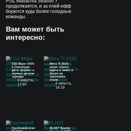
PGL Wallachia Season 7
продолжается, и за плей-офф
борются куда более голодные
команды.
Вам может быть
интересно:
CS2 Major 2026
Мета TI 2026:
в Сингапуре:
каких героев
дата, формат и
ждать в пиках и
первые детали
банах на
турнира
групповом
6 августа,
этапе
6 августа,
17:40
16:19
Групповой этап
BLAST Bounty