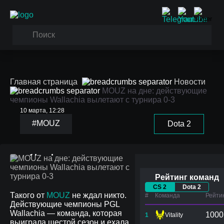
Главная страница
Новости
MOUZ на дне: действующие
чемпионы Wallachia вылетают с турнира 0-3
10 марта, 12:28
MOUZ на дне:
#MOUZ
Dota 2
действующие чемпионы
Wallachia вылетают с
турнира 0-3
Рейтинг команд
CS 2
Dota 2
Такого от
MOUZ
не ждал никто.
#
Команда
Рейти
Действующие чемпионы PGL
Wallachia — команда, которая
1000
1
Vitality
выиграла шестой сезон и ехала