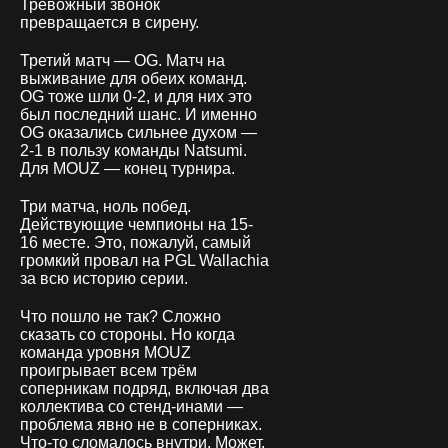
Тревожный звонок
превращается в сирену.
Третий матч — OG. Матч на
выживание для обеих команд.
OG тоже шли 0-2, и для них это
был последний шанс. И именно
OG оказались сильнее духом —
2-1 в пользу команды Natsumi.
Для MOUZ — конец турнира.
Три матча, ноль побед.
Действующие чемпионы на 15-
16 месте. Это, пожалуй, самый
громкий провал на PGL Wallachia
за всю историю серии.
Что пошло не так? Сложно
сказать со стороны. Но когда
команда уровня MOUZ
проигрывает всем трём
соперникам подряд, включая два
коллектива со стенд-инами —
проблема явно не в соперниках.
Что-то сломалось внутри. Может,