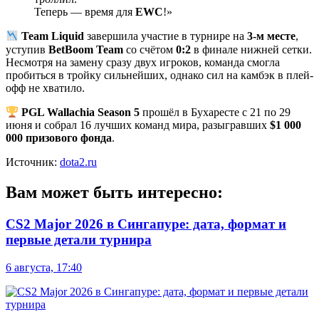
Теперь — время для
EWC
!»
Team Liquid
завершила участие в турнире на
3-м месте
,
уступив
BetBoom Team
со счётом
0:2
в финале нижней сетки.
Несмотря на замену сразу двух игроков, команда смогла
пробиться в тройку сильнейших, однако сил на камбэк в плей-
офф не хватило.
PGL Wallachia Season 5
прошёл в Бухаресте с 21 по 29
июня и собрал 16 лучших команд мира, разыгравших
$1 000
000 призового фонда
.
Источник:
dota2.ru
Вам может быть интересно:
CS2 Major 2026 в Сингапуре: дата, формат и
первые детали турнира
6 августа, 17:40