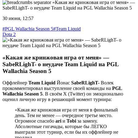
«Какая же кринжовая игра от меня» —
SabeRLighT- о неудаче Team Liquid на PGL Wallachia Season 5
30 июня, 12:57
#PGL Wallachia Season 5
#Team Liquid
Dota 2
«Какая же кринжовая игра от меня» —
SabeRLighT- о неудаче Team Liquid на PGL
Wallachia Season 5
Оффлейнер
Team Liquid
Йонас
SabeRLighT-
Волек
прокомментировал выступление своей команды на
PGL
Wallachia Season 5
. В своём X (Twitter) он эмоционально
оценил личную игру в решающий момент турнира:
«Какая же кринжовая игра от меня в финальный
день. Тем не менее — очередное третье место.
Огромное спасибо
ari
и
Tobi
за замену.
Абсолютные гигачады, которые бы ЛЕГКО
выиграли этот турнир, если бы их оффлейнер не
троллил.