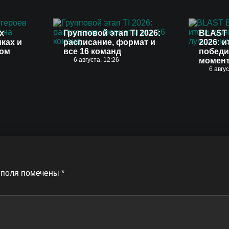
х
Групповой этап TI 2026:
BLAST 
иках и
расписание, формат и
2026: и
вом
все 16 команд
победи
6 августа, 12:26
момен
6 авгу
 поля помечены
*