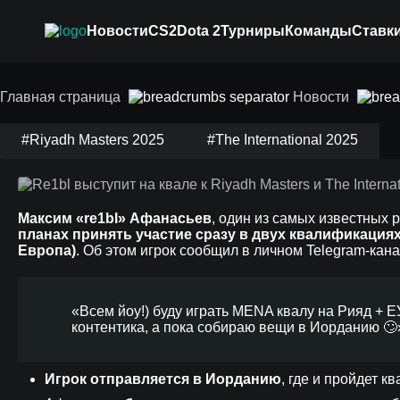
Новости
CS2
Dota 2
Турниры
Команды
Ставки
Re1bl выступит на к
Главная страница
Новости
International 2025
#Riyadh Masters 2025
#The International 2025
Максим «re1bl» Афанасьев
, один из самых известных
планах принять участие сразу в двух квалификация
Европа)
. Об этом игрок сообщил в личном Telegram-кана
«Всем йоу!) буду играть MENA квалу на Рияд + Е
контентика, а пока собираю вещи в Иорданию 🙄
Игрок отправляется в Иорданию
, где и пройдет 