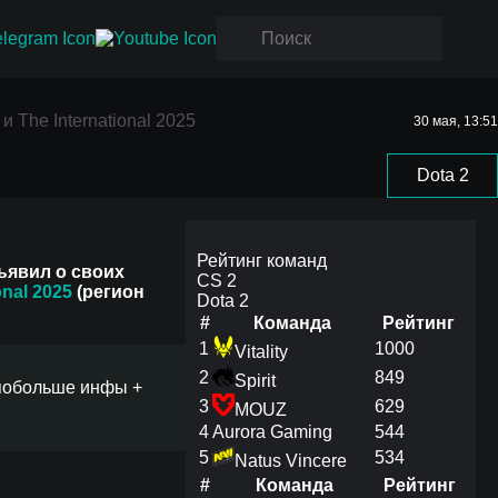
и The
и The International 2025
30 мая, 13:51
Dota 2
Рейтинг команд
ъявил о своих
CS 2
onal 2025
(регион
Dota 2
#
Команда
Рейтинг
1
1000
Vitality
2
849
Spirit
т побольше инфы +
3
629
MOUZ
4
Aurora Gaming
544
5
534
Natus Vincere
#
Команда
Рейтинг