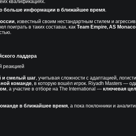
еих квалификациях.
о больше информации в ближайшее время
.
России
, известный своим нестандартным стилем и агрессив
пел поиграть в таких составах, как
Team Empire, AS Monaco 
стью.
йского ладдера
й реакцией
 и смелый шаг
, учитывая сложности с адаптацией, логист
ьной команде
, в которую вошёл игрок. Riyadh Masters — од
дом
, а участие в отборе на The International —
ключевая це
команде в ближайшее время
, а пока поклонники и аналити