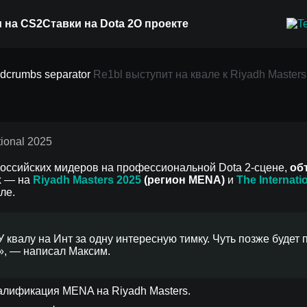
 на CS2
Ставки на Dota 2
О проекте
вале к Riyadh Masters 
Re1bl выступит на квале к Riyadh Masters 
 российских мидеров на профессиональной Dota 2-сцене,
об
х
— на
Riyadh Masters 2025
(регион MENA)
и
The Internati
ле.
У квалу на Инт за одну интересную тимку. Чуть позже буде
», — написал Максим.
квалификация MENA на Riyadh Masters.