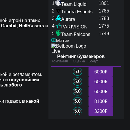
1
1801
Team Liquid
2
1785
Tundra Esports
3
1783
Aurora
ной игрой на таких
Gambit, HellRaisers
и
4
1775
PARIVISION
5
1749
Team Falcons
Матчи
Live
Рейтинг букмекеров
Компания
Оценка
Бонус
5.0
6000₽
икой и регламентом.
ин из
крупнейших
5.0
6000₽
ль любого
5.0
6000₽
ки гадают,
в какой
5.0
8100₽
5.0
3200₽