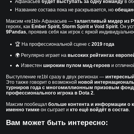
Афанасьев
будет выступать за одну команду
в об
Название состава пока не раскрывается, но
обещан
Максим «re1bl» Афанасьев —
талантливый мидер из 
героях, как
Ember Spirit, Storm Spirit и Void Spirit
. Он ус
9Pandas
, проявив себя как игрок с яркой индивидуально
🏆 На профессиональной сцене с
2019 года
🌍 Регулярно играет на
высоких рейтингах европе
🔥 Известен
широким пулом мид-героев
и отлично
Выступление re1bl сразу в двух регионах —
интересный
Это также говорит о возможной
новой интернационал
турниров года с многомиллионным призовым фон
профессионального игрока в Dota 2
.
Максим пообещал
больше контента и информации о 
именно тимке
он сыграет и
кто ещё войдёт в состав
.
Вам может быть интересно: