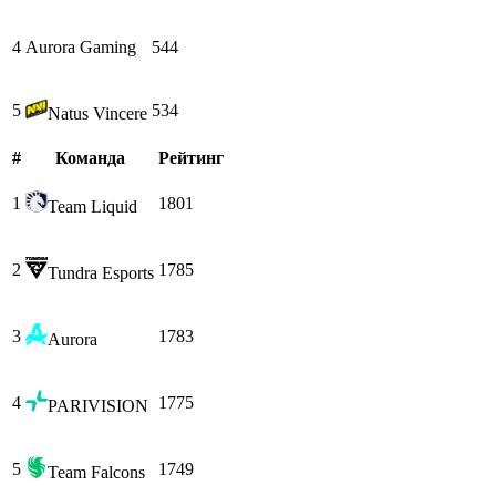
4
Aurora Gaming
544
5
534
Natus Vincere
#
Команда
Рейтинг
1
1801
Team Liquid
2
1785
Tundra Esports
3
1783
Aurora
4
1775
PARIVISION
5
1749
Team Falcons