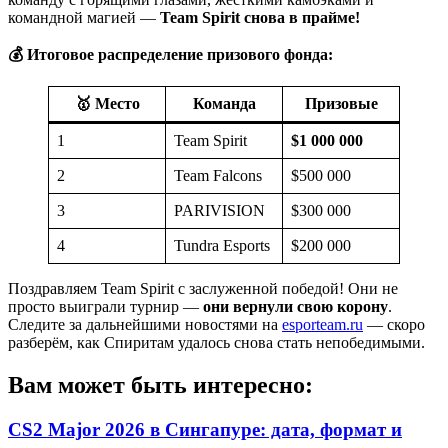
командной магией —
Team Spirit снова в прайме!
💰 Итоговое распределение призового фонда:
🥇 Место
Команда
Призовые
1
Team Spirit
$1 000 000
2
Team Falcons
$500 000
3
PARIVISION
$300 000
4
Tundra Esports
$200 000
Поздравляем Team Spirit с заслуженной победой! Они не
просто выиграли турнир —
они вернули свою корону
.
Следите за дальнейшими новостями на
esporteam.ru
— скоро
разберём, как Спиритам удалось снова стать непобедимыми.
Вам может быть интересно:
CS2 Major 2026 в Сингапуре: дата, формат и