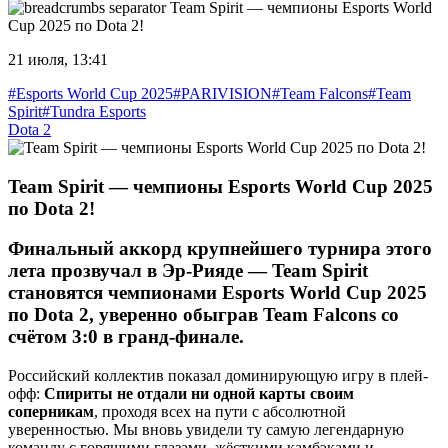
Team Spirit — чемпионы Esports World
Cup 2025 по Dota 2!
21 июля, 13:41
#Esports World Cup 2025
#PARIVISION
#Team Falcons
#Team
Spirit
#Tundra Esports
Dota 2
Team Spirit — чемпионы Esports World Cup 2025
по Dota 2!
Финальный аккорд крупнейшего турнира этого
лета прозвучал в Эр-Рияде —
Team Spirit
становятся чемпионами Esports World Cup 2025
по Dota 2
, уверенно обыграв
Team Falcons
со
счётом
3:0
в гранд-финале.
Российский коллектив показал доминирующую игру в плей-
офф:
Спириты не отдали ни одной карты своим
соперникам
, проходя всех на пути с абсолютной
уверенностью. Мы вновь увидели ту самую легендарную
команду с горящими глазами, жёсткими камбэками и