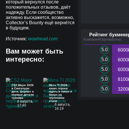
который вернулся после
положительных отзывов, даёт
надежду. Если сообщество
активно выскажется, возможно,
Collector’s Bounty ещё вернётся
в будущем.
Рейтинг букмеке
Источник:
wowhead.com
Компания
Оценка
Бонус
Вам может быть
5.0
6000
интересно:
5.0
6000
5.0
6000
5.0
8100
CS2 Major 2026
Мета TI 2026:
5.0
в Сингапуре:
каких героев
3200
дата, формат и
ждать в пиках и
первые детали
банах на
турнира
групповом
6 августа,
этапе
6 августа,
17:40
16:19