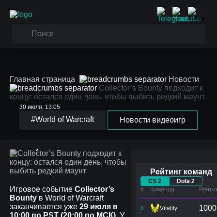
Главная страница
Новости
Collector’s Bounty подходит к
концу: остался один день, чтобы выбить редкий маунт
Collector’s Bounty
30 июля, 13:05
подходит к концу:
#World of Warcraft
Новости видеоигр
остался один день,
чтобы выбить редкий
маунт
Рейтинг команд
CS 2
Dota 2
Игровое событие
Collector’s
#
Команда
Рейти
Bounty
в World of Warcraft
заканчивается уже
29 июля в
1000
1
Vitality
10:00 по PST (20:00 по МСК)
. У