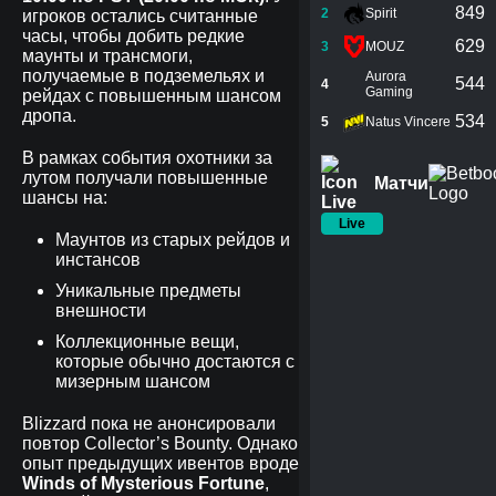
849
2
Spirit
игроков остались считанные
часы, чтобы добить редкие
629
3
MOUZ
маунты и трансмоги,
получаемые в подземельях и
Aurora
544
4
Gaming
рейдах с повышенным шансом
дропа.
534
5
Natus Vincere
В рамках события охотники за
лутом получали повышенные
Матчи
шансы на:
Live
Маунтов из старых рейдов и
инстансов
Уникальные предметы
внешности
Коллекционные вещи,
которые обычно достаются с
мизерным шансом
Blizzard пока не анонсировали
повтор Collector’s Bounty. Однако
опыт предыдущих ивентов вроде
Winds of Mysterious Fortune
,