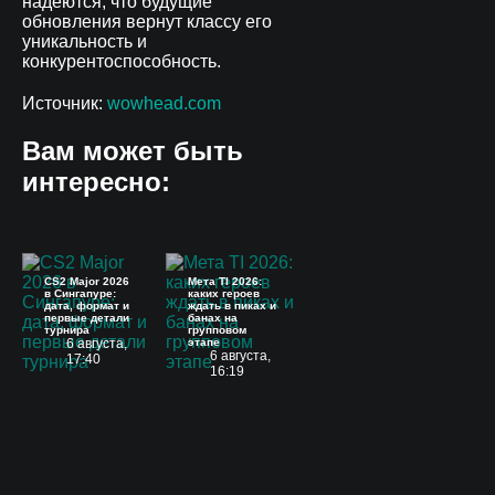
надеются, что будущие
обновления вернут классу его
уникальность и
конкурентоспособность.
Источник:
wowhead.com
Вам может быть
интересно:
CS2 Major 2026
Мета TI 2026:
в Сингапуре:
каких героев
дата, формат и
ждать в пиках и
первые детали
банах на
турнира
групповом
6 августа,
этапе
6 августа,
17:40
16:19