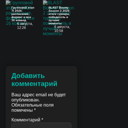
Групповой этап
BLAST Bounty
TI 2026:
Season 2 2026:
расписание,
итоги турнира,
формат и все
победитель и
16 команд
лучшие
6 августа,
моменты
6 августа,
12:26
10:58
Добавить
комментарий
Ваш адрес email не будет
опубликован.
Обязательные поля
помечены
*
Комментарий
*