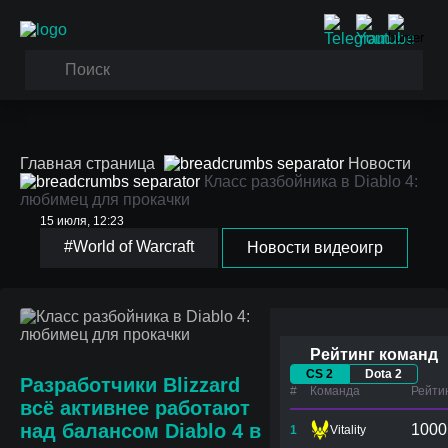
Главная страница
Новости
Класс разбойника в Diablo 4:
любимец для прокачки
15 июля, 12:23
Класс разбойника в
#World of Warcraft
Новости видеоигр
Diablo 4: любимец для
прокачки
Рейтинг команд
CS 2
Dota 2
Разработчики Blizzard
#
Команда
Рейти
всё активнее работают
над балансом Diablo 4 в
1000
1
Vitality