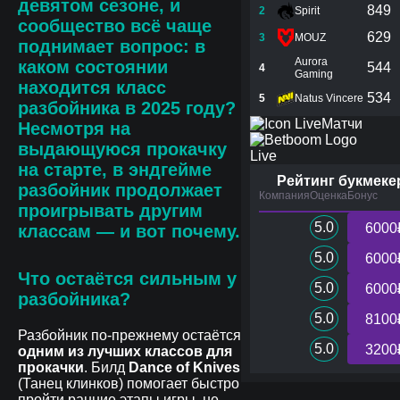
девятом сезоне, и
849
2
Spirit
сообщество всё чаще
629
3
MOUZ
поднимает вопрос:
в
Aurora
каком состоянии
544
4
Gaming
находится класс
534
5
Natus Vincere
разбойника в 2025 году?
Матчи
Несмотря на
выдающуюся прокачку
Live
на старте, в эндгейме
Рейтинг букмеке
разбойник продолжает
Компания
Оценка
Бонус
проигрывать другим
5.0
6000
классам — и вот почему.
5.0
6000
Что остаётся сильным у
5.0
6000
разбойника?
5.0
8100
Разбойник по-прежнему остаётся
5.0
3200
одним из лучших классов для
прокачки
. Билд
Dance of Knives
(Танец клинков) помогает быстро
пройти ранние этапы игры, не