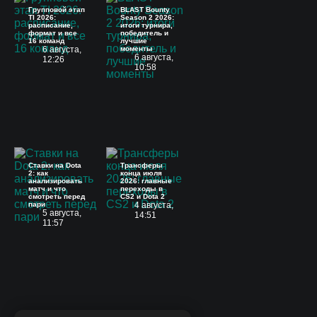
Групповой этап
BLAST Bounty
TI 2026:
Season 2 2026:
расписание,
итоги турнира,
формат и все
победитель и
16 команд
лучшие
6 августа,
моменты
6 августа,
12:26
10:58
Ставки на Dota
Трансферы
2: как
конца июля
анализировать
2026: главные
матч и что
переходы в
смотреть перед
CS2 и Dota 2
пари
4 августа,
5 августа,
14:51
11:57