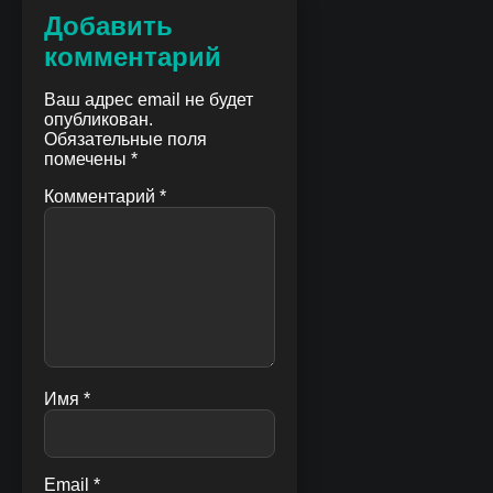
Добавить
комментарий
Ваш адрес email не будет
опубликован.
Обязательные поля
помечены
*
Комментарий
*
Имя
*
Email
*