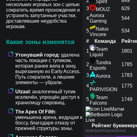
2
849
Spirit
нескольких игровых зон с целью
3
629
MOUZ
сократить время прохождения и
устранить запутанные участки,
Aurora
4
544
доставлявшие неудобства
Gaming
игрокам.
Natus
5
534
Vincere
Какие зоны изменятся
#
Команда
Рейти
Team
1
1801
Liquid
Утонувший город
: удалена
часть локации с тупиком,
Tundra
2
1785
которая ранее вела в зону,
Esports
вырезанную из Early Access.
3
1783
Aurora
Путь сократили, а лишние
элементы — убрали.
4
1775
PARIVISION
Utzaal
: аналогичный тупик
исключён, упрощён доступ к
Team
5
1749
хранилищу сокровищ.
Falcons
Матчи
The Apex Of Filth
:
уменьшена арена, ведущая к
Live
боссу, благодаря отказу от
Рейтинг букмекер
прежней структуры зоны.
Компания
Оценка
Бонус