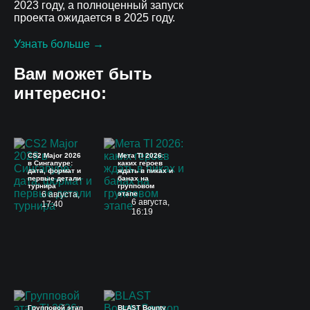
2023 году, а полноценный запуск
проекта ожидается в 2025 году.
Узнать больше →
Вам может быть
интересно:
CS2 Major 2026
Мета TI 2026:
в Сингапуре:
каких героев
дата, формат и
ждать в пиках и
первые детали
банах на
турнира
групповом
6 августа,
этапе
6 августа,
17:40
16:19
Групповой этап
BLAST Bounty