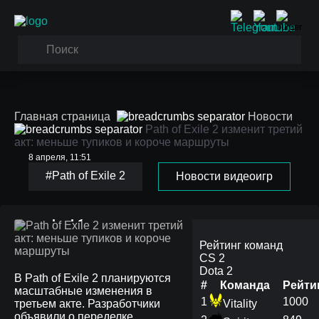
Главная страница
Новости
Path of Exile 2 изменит третий
акт: меньше тупиков и короче маршруты
8 апреля, 11:51
Path of Exile 2 изменит
#Path of Exile 2
Новости видеоигр
третий акт: меньше
тупиков и короче
маршруты
Рейтинг команд
CS 2
Dota 2
В Path of Exile 2 планируются
#
Команда
Рейти
масштабные изменения в
1
1000
третьем акте. Разработчики
Vitality
объявили о переделке