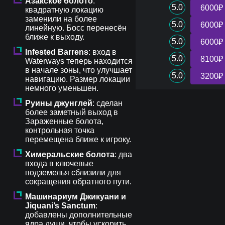
Азакское болото
:
5.0
6000₽
квадратную локацию
заменили на более
5.0
6000₽
линейную. Босс перенесён
ближе к выходу.
5.0
6000₽
Infested Barrens
: вход в
5.0
8100₽
Waterways теперь находится
в начале зоны, что улучшает
5.0
3200₽
навигацию. Размер локации
немного уменьшен.
Руины джунглей
: сделан
более заметный выход в
Зараженные болота,
контрольная точка
перемещена ближе к игроку.
Химеральские болота
: два
входа в ключевые
подземелья сблизили для
сокращения обратного пути.
Машинариум Джикуани и
Jiquani’s Sanctum
:
добавлены дополнительные
ядра души, чтобы ускорить