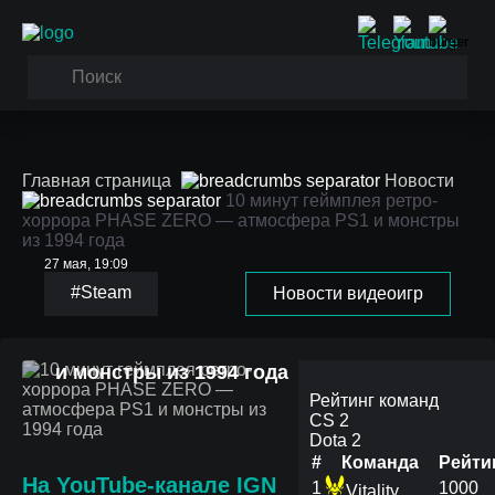
Главная страница
Новости
10 минут геймплея ретро-
хоррора PHASE ZERO — атмосфера PS1 и монстры
из 1994 года
27 мая, 19:09
#Steam
Новости видеоигр
10 минут геймплея
ретро-хоррора PHASE
ZERO — атмосфера PS1
и монстры из 1994 года
Рейтинг команд
CS 2
Dota 2
#
Команда
Рейти
На
YouTube-канале IGN
1
1000
Vitality