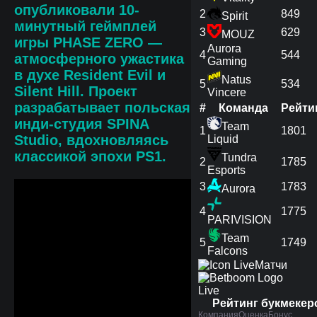
опубликовали
10-
2
849
Spirit
минутный геймплей
3
629
MOUZ
игры
PHASE ZERO
—
Aurora
4
544
атмосферного ужастика
Gaming
в духе
Resident Evil
и
Natus
5
534
Silent Hill
. Проект
Vincere
разрабатывает польская
#
Команда
Рейти
инди-студия
SPINA
Team
1
1801
Studio
, вдохновляясь
Liquid
классикой эпохи PS1.
Tundra
2
1785
Esports
3
1783
Aurora
4
1775
PARIVISION
Team
5
1749
Falcons
Матчи
Live
Рейтинг букмекер
Компания
Оценка
Бонус