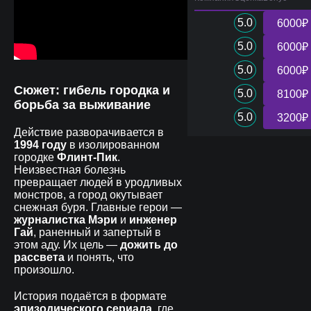
5.0
6000₽
5.0
6000₽
5.0
6000₽
Сюжет: гибель городка и
5.0
8100₽
борьба за выживание
5.0
3200₽
Действие разворачивается в
1994 году
в изолированном
городке
Флинт-Пик
.
Неизвестная болезнь
превращает людей в уродливых
монстров, а город окутывает
снежная буря. Главные герои —
журналистка Мэри
и
инженер
Гай
, раненный и запертый в
этом аду. Их цель —
дожить до
рассвета
и понять, что
произошло.
История подаётся в формате
эпизодического сериала
, где