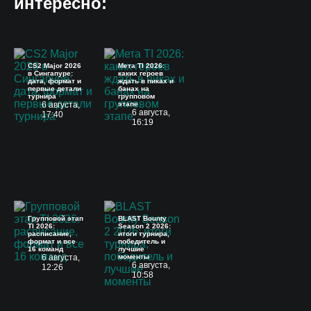
интересно:
CS2 Major 2026
Мета TI 2026:
в Сингапуре:
каких героев
дата, формат и
ждать в пиках и
первые детали
банах на
турнира
групповом
6 августа,
этапе
6 августа,
17:40
16:19
Групповой этап
BLAST Bounty
TI 2026:
Season 2 2026:
расписание,
итоги турнира,
формат и все
победитель и
16 команд
лучшие
6 августа,
моменты
6 августа,
12:26
10:58