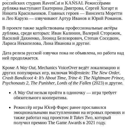
российских студиях RavenCat и KANSAI. Режиссёрами
дубляжа выступают Екатерина Дмитрова, Сергей Хогарт и
Никита Красильников. Главных героев — Винсента Моретти
и Лео Карузо — озвучивают Артур Иванов и Юрий Романов.
В проекте также задействованы профессиональные актёры
дубляжа, среди которых: Иван Калинин, Валерий Сторожик,
Василий Дахненко, Леонид Белозорович, Степан Соседкин,
Лариса Некипелова, Лина Иванова и другие.
Дата релиза русской озвучки пока не объявлена, но работа над
ней продолжается.
Кроме
A Way Out
, Mechanics VoiceOver ведёт локализацию и
других популярных игр, включая
Wolfenstein: The New Order
,
Crash Bandicoot 4: It’s About Time
,
Trine 4: The Nightmare Prince
,
Psychonauts 2
,
The Punisher
,
Lords of the Fallen
(2023) и другие.
A Way Out
нельзя пройти в одиночку — игра требует
обязательного кооператива.
Режиссёр игры Юсеф Фарес ранее прославился
эмоциональными выступлениями на игровых премиях и
также работал над проектом
It Takes Two
, который
получил премию The Game Awards в 2021 году.