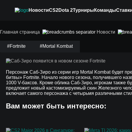
Новости
CS2
Dota 2
Турниры
Команды
Ставки
Главная страница
Новости
Саб-Зиро появится в
#Fortnite
#Mortal Kombat
Персонаж Саб-Зиро из серии игр Mortal Kombat будет пр
битвы» Fortnite. Начало нового сезона, получившего наз
1000 V-баксов. Кроме облика Саб-Зиро, игрокам также бу
предложит новый кастомизируемый скин Железного чело
включает самого персонажа с четырьмя различными стиля
Вам может быть интересно: