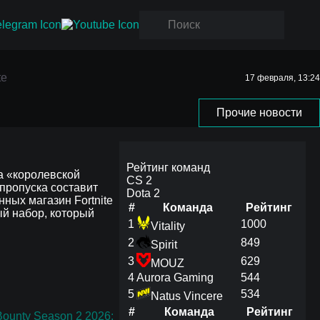
te
17 февраля, 13:24
e
Прочие новости
Рейтинг команд
а «королевской
CS 2
 пропуска составит
Dota 2
нных магазин Fortnite
#
Команда
Рейтинг
й набор, который
1
1000
Vitality
2
849
Spirit
3
629
MOUZ
4
Aurora Gaming
544
5
534
Natus Vincere
#
Команда
Рейтинг