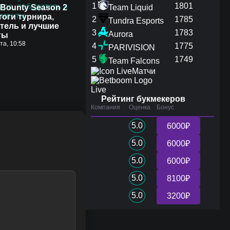
1
1801
Bounty Season 2
Team Liquid
тоги турнира,
2
1785
Tundra Esports
тель и лучшие
3
1783
Aurora
ты
ста, 10:58
4
1775
PARIVISION
5
1749
Team Falcons
Матчи
Live
Рейтинг букмекеров
Компания
Оценка
Бонус
5.0
6000₽
5.0
6000₽
5.0
6000₽
5.0
8100₽
5.0
3200₽