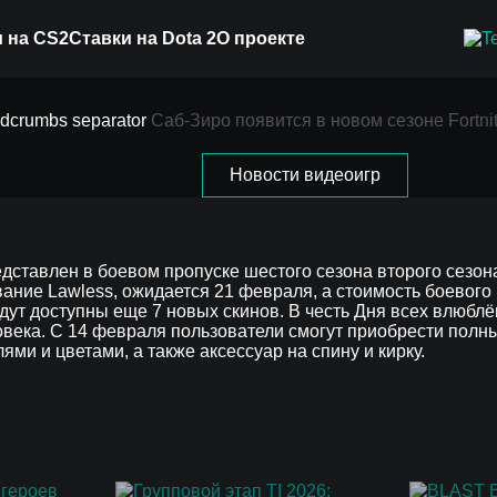
 на CS2
Ставки на Dota 2
О проекте
Саб-Зиро появится в новом сезоне Fortni
 новом сезоне Fortnit
Новости видеоигр
едставлен в боевом пропуске шестого сезона второго сезон
вание Lawless, ожидается 21 февраля, а стоимость боевого
дут доступны еще 7 новых скинов. В честь Дня всех влюблё
века. С 14 февраля пользователи смогут приобрести полны
ми и цветами, а также аксессуар на спину и кирку.