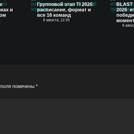
х
Групповой этап TI 2026:
BLAST 
иках и
расписание, формат и
2026: и
вом
все 16 команд
победи
6 августа, 12:26
момен
6 авгу
 поля помечены
*