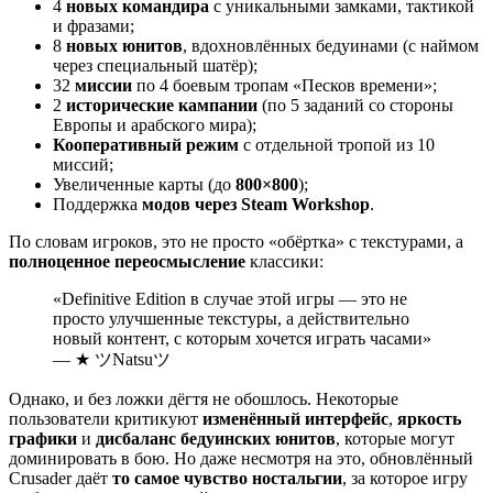
4
новых командира
с уникальными замками, тактикой
и фразами;
8
новых юнитов
, вдохновлённых бедуинами (с наймом
через специальный шатёр);
32
миссии
по 4 боевым тропам «Песков времени»;
2
исторические кампании
(по 5 заданий со стороны
Европы и арабского мира);
Кооперативный режим
с отдельной тропой из 10
миссий;
Увеличенные карты (до
800×800
);
Поддержка
модов через Steam Workshop
.
По словам игроков, это не просто «обёртка» с текстурами, а
полноценное переосмысление
классики:
«Definitive Edition в случае этой игры — это не
просто улучшенные текстуры, а действительно
новый контент, с которым хочется играть часами»
— ★ ツNatsuツ
Однако, и без ложки дёгтя не обошлось. Некоторые
пользователи критикуют
изменённый интерфейс
,
яркость
графики
и
дисбаланс бедуинских юнитов
, которые могут
доминировать в бою. Но даже несмотря на это, обновлённый
Crusader даёт
то самое чувство ностальгии
, за которое игру