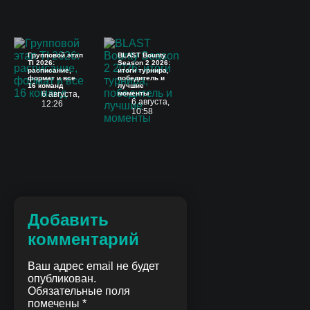
Групповой этап
BLAST Bounty
TI 2026:
Season 2 2026:
расписание,
итоги турнира,
формат и все
победитель и
16 команд
лучшие
6 августа,
моменты
6 августа,
12:26
10:58
Добавить
комментарий
Ваш адрес email не будет
опубликован.
Обязательные поля
помечены
*