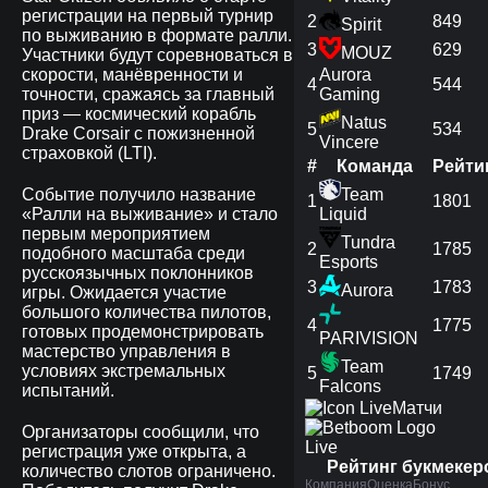
регистрации на первый турнир
2
849
Spirit
по выживанию в формате ралли.
3
629
MOUZ
Участники будут соревноваться в
скорости, манёвренности и
Aurora
4
544
точности, сражаясь за главный
Gaming
приз — космический корабль
Natus
5
534
Drake Corsair с пожизненной
Vincere
страховкой (LTI).
#
Команда
Рейти
Событие получило название
Team
1
1801
«Ралли на выживание» и стало
Liquid
первым мероприятием
Tundra
2
1785
подобного масштаба среди
Esports
русскоязычных поклонников
3
1783
Aurora
игры. Ожидается участие
большого количества пилотов,
4
1775
готовых продемонстрировать
PARIVISION
мастерство управления в
Team
условиях экстремальных
5
1749
Falcons
испытаний.
Матчи
Организаторы сообщили, что
Live
регистрация уже открыта, а
Рейтинг букмекер
количество слотов ограничено.
Компания
Оценка
Бонус