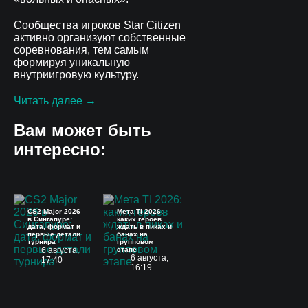
Сообщества игроков Star Citizen
активно организуют собственные
соревнования, тем самым
формируя уникальную
внутриигровую культуру.
Читать далее →
Вам может быть
интересно:
CS2 Major 2026
Мета TI 2026:
в Сингапуре:
каких героев
дата, формат и
ждать в пиках и
первые детали
банах на
турнира
групповом
6 августа,
этапе
6 августа,
17:40
16:19