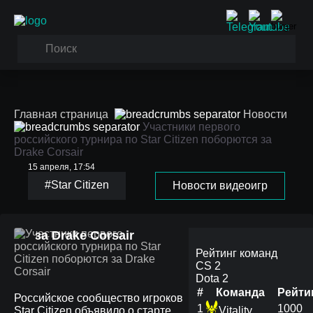
Главная страница
Новости
Участники первого
российского турнира по Star Citizen поборются за
Drake Corsair
15 апреля, 17:54
#Star Citizen
Новости видеоигр
Участники первого
российского турнира по
Star Citizen поборются
за Drake Corsair
Рейтинг команд
CS 2
Dota 2
#
Команда
Рейти
Российское сообщество игроков
1
1000
Star Citizen объявило о старте
Vitality