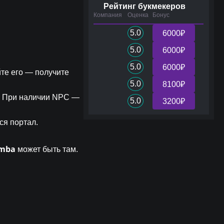
Рейтинг букмекеров
Компания
Оценка
Бонус
5.0
6000₽
5.0
6000₽
5.0
6000₽
ейте его — получите
5.0
8100₽
». При наличии NPC —
5.0
3200₽
ся портал.
mba
может быть там.