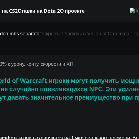
 на CS2
Ставки на Dota 2
О проекте
sion of Orgrimmar: к
Скрытые баффы в Vision of Orgrimmar: как
ну, криту, скорости и
rld of Warcraft
игроки могут получить
мощн
тве случайно появляющихся NPC. Эти усиле
гут
давать значительное преимущество
при п
?
 баффов
1 час
, и они сохраняются на
реального времени. Во