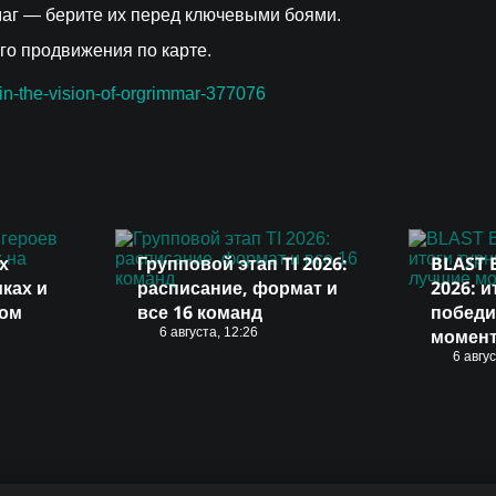
аг — берите их перед ключевыми боями.
го продвижения по карте.
n-the-vision-of-orgrimmar-377076
х
Групповой этап TI 2026:
BLAST 
иках и
расписание, формат и
2026: и
вом
все 16 команд
победи
6 августа, 12:26
момен
6 авгу