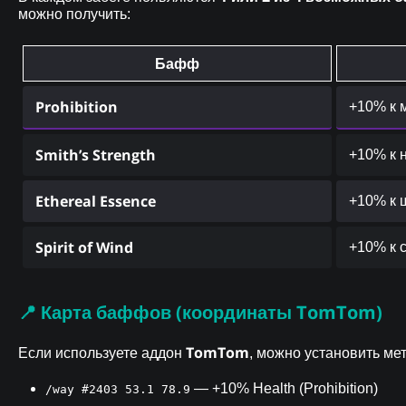
можно получить:
Бафф
Prohibition
+10% к 
Smith’s Strength
+10% к 
Ethereal Essence
+10% к 
Spirit of Wind
+10% к с
📍 Карта баффов (координаты TomTom)
TomTom
Если используете аддон
, можно установить мет
— +10% Health (Prohibition)
/way #2403 53.1 78.9