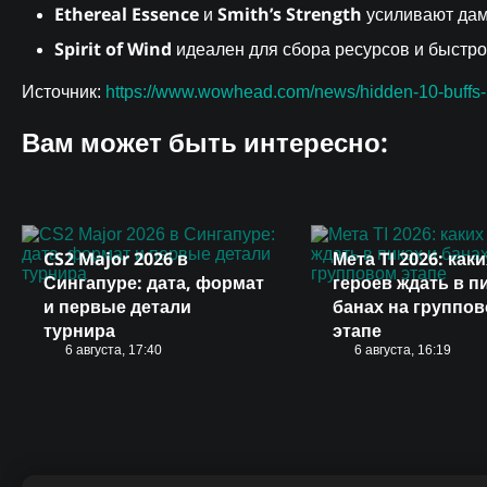
Ethereal Essence
Smith’s Strength
и
усиливают дам
Spirit of Wind
идеален для сбора ресурсов и быстро
Источник:
https://www.wowhead.com/news/hidden-10-buffs-i
Вам может быть интересно:
CS2 Major 2026 в
Мета TI 2026: каки
Сингапуре: дата, формат
героев ждать в п
и первые детали
банах на группо
турнира
этапе
6 августа, 17:40
6 августа, 16:19