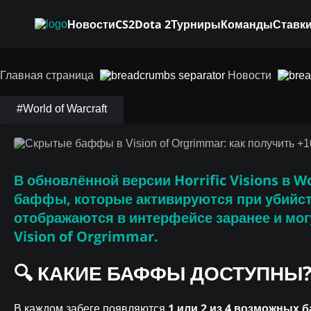
Новости
CS2
Dota 2
Турниры
Команды
Ставки
Скрытые баффы в Vi
Главная страница
Новости
получить +10% к уро
#World of Warcraft
В обновлённой версии
Horrific Visions
в
Wo
баффы
, которые активируются при убийс
отображаются в интерфейсе заранее и мо
Vision of Orgrimmar.
🔍 КАКИЕ БАФФЫ ДОСТУПНЫ
1 или 2 из 4 возможных
В каждом забеге появляются