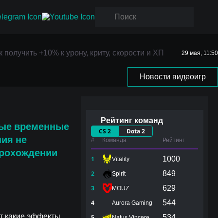
ак
 получить +10% к урону, криту, скорости и ХП
29 мая, 11:50
 ХП
Новости видеоигр
Рейтинг команд
ые временные
CS 2
Dota 2
ния не
#
Команда
Рейтинг
рохождении
1
1000
Vitality
2
849
Spirit
3
629
MOUZ
4
544
Aurora Gaming
т какие эффекты
5
534
Natus Vincere