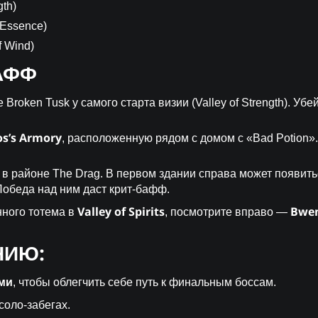
th)
 Essence)
f Wind)
АФФ
 Broken Tusk у самого старта визии (Valley of Strength). Уб
s’s Armory
, расположенную рядом с домом с «Bad Potion
в районе The Drag. В первом здании справа может появить
Победа над ним даст крит-бафф.
Valley of Spirits
Bwe
ного тотема в
, посмотрите вправо —
НИЮ:
ми
, чтобы облегчить себе путь к финальным боссам.
соло-забегах.