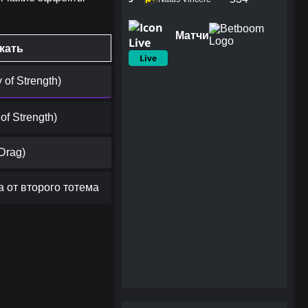
Матчи
кать
Live
 of Strength)
of Strength)
Drag)
а от второго тотема