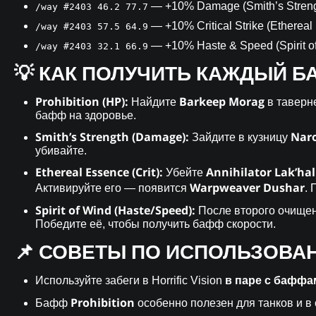
— +10% Damage (Smith’s Streng
/way #2403 46.2 77.7
— +10% Critical Strike (Ethereal
/way #2403 57.5 64.9
— +10% Haste & Speed (Spirit o
/way #2403 32.1 66.9
💡 КАК ПОЛУЧИТЬ КАЖДЫЙ Б
Prohibition (HP):
Barkeep Morag
Найдите
в таверне
бафф на здоровье.
Smith’s Strength (Damage):
Naro
Зайдите в кузницу
убивайте.
Ethereal Essence (Crit):
Annihilator Lak’hal
Убейте
Warpweaver Dushar
Активируйте его — появится
. 
Spirit of Wind (Haste/Speed):
После второго очищен
Победите её, чтобы получить бафф скорости.
📌 СОВЕТЫ ПО ИСПОЛЬЗОВА
в паре с баффа
Используйте забеги в Horrific Vision
Prohibition
Бафф
особенно полезен для танков и в 