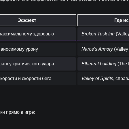
Эффект
Где ис
максимальному здоровью
Broken Tusk Inn
(Valley
наносимому урону
Naros’s Armory
(Valley 
шансу критического удара
Ethereal building
(The 
корости и скорости бега
Valley of Spirits
, справ
ки прямо в игре: