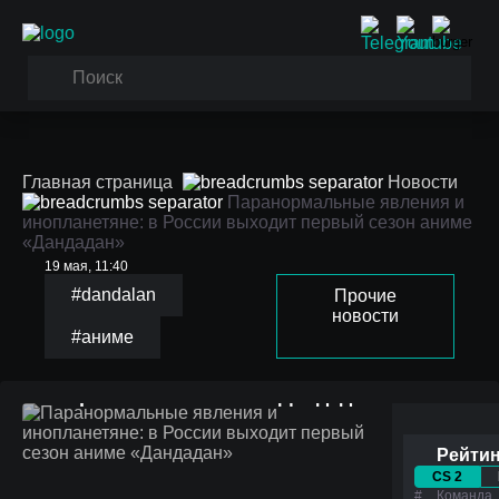
Главная страница
Новости
Паранормальные явления и
инопланетяне: в России выходит первый сезон аниме
«Дандадан»
19 мая, 11:40
#dandalan
Прочие
новости
#аниме
Паранормальные явления и
инопланетяне: в России выходит
первый сезон аниме «Дандадан»
Рейтин
CS 2
#
Команда