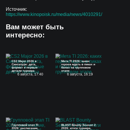
Источник:
https://www.kinopoisk.ru/media/news/4010291/
Вам может быть
интересно:
CS2 Major 2026 в
Мета TI 2026: каких
Сингапуре: дата,
героев ждать в пиках и
формат и первые
банах на групповом
детали турнира
этапе
6 августа, 17:40
6 августа, 16:19
Групповой этап TI
BLAST Bounty Season 2
2026: расписание,
2026: итоги турнира,