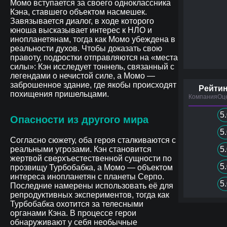
Момо вступается за своего одноклассника
Кэна, ставшего объектом насмешек.
Завязывается диалог, в ходе которого
юноша высказывает интерес к НЛО и
инопланетянам, тогда как Момо убеждена в
реальности духов. Чтобы доказать свою
правоту, подростки отправляются на «места
силы»: Кэн исследует тоннель, связанный с
легендами о нечистой силе, а Момо —
заброшенное здание, где якобы происходят
Рейтин
похищения пришельцами.
Компания
Оц
5
Опасности из другого мира
5
Согласно сюжету, оба героя сталкиваются с
реальными угрозами. Кэн становится
5
жертвой сверхъестественной сущности по
5
прозвищу Турбобабка, а Момо — объектом
интереса инопланетян с планеты Серпо.
5
Последние намерены использовать её для
репродуктивных экспериментов, тогда как
Турбобабка охотится за телесными
органами Кэна. В процессе герои
обнаруживают у себя необычные