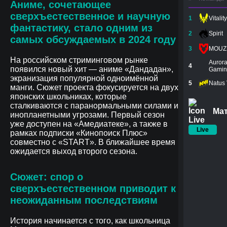
Аниме, сочетающее
сверхъестественное и научную
1
Vitality
фантастику, стало одним из
2
Spirit
самых обсуждаемых в 2024 году
3
MOUZ
На российском стриминговом рынке
Auror
4
появился новый хит — аниме «Дандадан»,
Gamin
экранизация популярной одноимённой
5
Natus 
манги. Сюжет проекта фокусируется на двух
японских школьниках, которые
сталкиваются с паранормальными силами и
Ма
инопланетными угрозами. Первый сезон
уже доступен на «Амедиатеке», а также в
Live
рамках подписки «Кинопоиск Плюс»
совместно с «START». В ближайшее время
ожидается выход второго сезона.
Сюжет: спор о
сверхъестественном приводит к
неожиданным последствиям
История начинается с того, как школьница