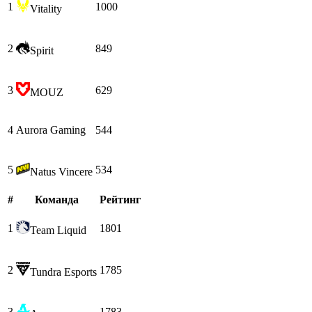
1
1000
Vitality
2
849
Spirit
3
629
MOUZ
4
Aurora Gaming
544
5
534
Natus Vincere
#
Команда
Рейтинг
1
1801
Team Liquid
2
1785
Tundra Esports
3
1783