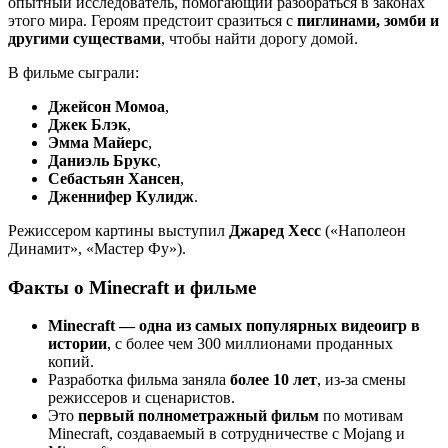
опытный исследователь, помогающий разобраться в законах
этого мира. Героям предстоит сразиться с
пиглинами, зомби и
другими существами
, чтобы найти дорогу домой.
В фильме сыграли:
Джейсон Момоа
,
Джек Блэк
,
Эмма Майерс
,
Даниэль Брукс
,
Себастьян Хансен
,
Дженнифер Кулидж
.
Режиссером картины выступил
Джаред Хесс
(«Наполеон
Динамит», «Мастер Фу»).
Факты о Minecraft и фильме
Minecraft — одна из самых популярных видеоигр в
истории
, с более чем 300 миллионами проданных
копий.
Разработка фильма заняла
более 10 лет
, из-за смены
режиссеров и сценаристов.
Это
первый полнометражный фильм
по мотивам
Minecraft, создаваемый в сотрудничестве с Mojang и