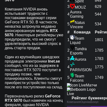
2
849
Spirit
3
629
MOUZ
Компания NVIDIA вновь
Aurora
испытывает трудности с
4
544
Gaming
поставками видеокарт серии
GeForce RTX 50. В частности,
Natus
5
534
нехватка затронула недавно
Vincere
анонсированную модель
RTX
#
Команда
Рейти
5070
. Некоторые ритейлеры уже
Team
предупредили, что не смогут
1
1801
Liquid
удовлетворить высокий спрос в
день старта продаж.
Tundra
2
1785
Esports
Один из крупнейших шведских
3
1783
Aurora
продавцов электроники
Inet.se
сообщил, что из-за задержек в
4
1775
поставках RTX 5070 поступит в
PARIVISION
продажу позже, чем
Team
5
1749
планировалось. Клиенты смогут
Falcons
приобрести устройство только
Матчи
после его поступления на склад.
Live
Первоначально релиз
GeForce
Рейтинг букмекер
RTX 5070
был намечен на конец
Компания
Оценка
Бонус
февраля, однако NVIDIA