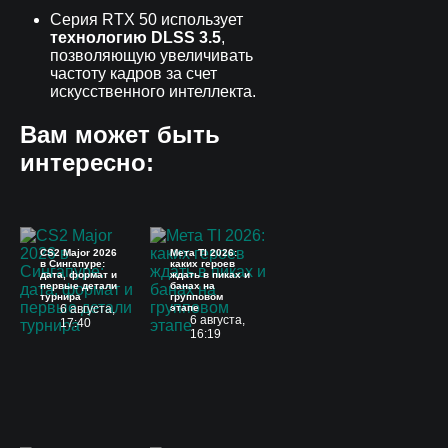
Серия RTX 50 использует
технологию DLSS 3.5
,
позволяющую увеличивать
частоту кадров за счет
искусственного интеллекта.
Вам может быть
интересно:
CS2 Major 2026
Мета TI 2026:
в Сингапуре:
каких героев
дата, формат и
ждать в пиках и
первые детали
банах на
турнира
групповом
6 августа,
этапе
6 августа,
17:40
16:19