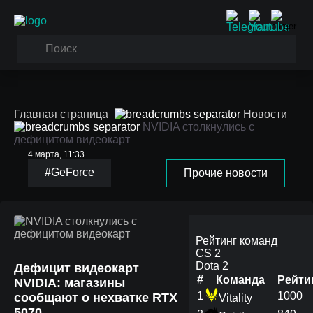
Главная страница
Новости
NVIDIA столкнулись с
дефицитом видеокарт
4 марта, 11:33
#GeForce
Прочие новости
NVIDIA столкнулись с
дефицитом видеокарт
Рейтинг команд
CS 2
Dota 2
Дефицит видеокарт
#
Команда
Рейти
NVIDIA: магазины
1
1000
сообщают о нехватке RTX
Vitality
5070