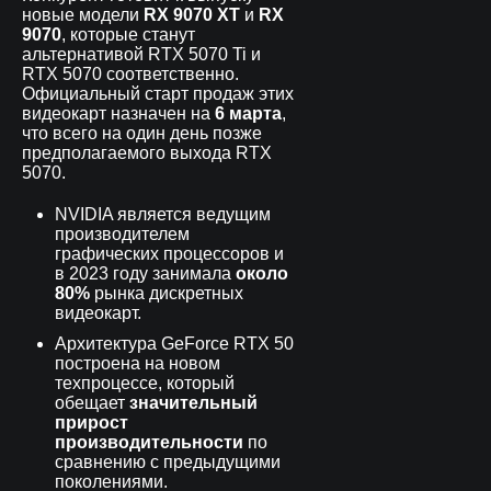
новые модели
RX 9070 XT
и
RX
9070
, которые станут
альтернативой RTX 5070 Ti и
RTX 5070 соответственно.
Официальный старт продаж этих
видеокарт назначен на
6 марта
,
что всего на один день позже
предполагаемого выхода RTX
5070.
NVIDIA является ведущим
производителем
графических процессоров и
в 2023 году занимала
около
80%
рынка дискретных
видеокарт.
Архитектура GeForce RTX 50
построена на новом
техпроцессе, который
обещает
значительный
прирост
производительности
по
сравнению с предыдущими
поколениями.