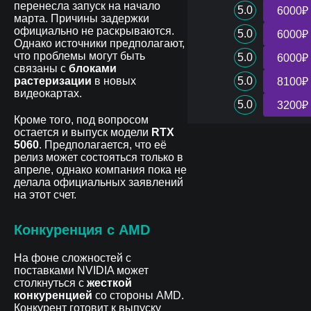
перенесла запуск на начало
5.0
6000₽
марта. Причины задержки
официально не раскрываются.
5.0
6000₽
Однако источники предполагают,
что проблемы могут быть
5.0
6000₽
связаны с
блоками
растеризации
в новых
5.0
8100₽
видеокартах.
5.0
3200₽
Кроме того, под вопросом
остается и выпуск модели
RTX
5060
. Предполагается, что её
релиз может состояться только в
апреле, однако компания пока не
делала официальных заявлений
на этот счет.
Конкуренция с AMD
На фоне сложностей с
поставками NVIDIA может
столкнуться с
жесткой
конкуренцией
со стороны AMD.
Конкурент готовит к выпуску