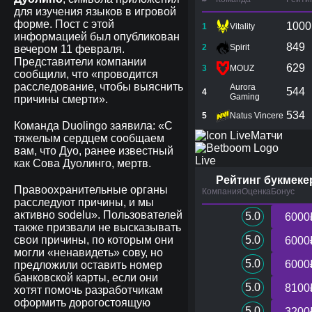
для изучения языков в игровой
форме. Пост с этой
1000
1
Vitality
информацией был опубликован
849
2
Spirit
вечером 11 февраля.
Представители компании
629
3
MOUZ
сообщили, что «проводится
расследование, чтобы выяснить
Aurora
544
4
Gaming
причины смерти».
534
5
Natus Vincere
Команда Duolingo заявила: «С
Матчи
тяжелым сердцем сообщаем
вам, что Дуо, ранее известный
Live
как Сова Дуолинго, мертв.
Рейтинг букмеке
Правоохранительные органы
Компания
Оценка
Бонус
расследуют причины, и мы
активно sodelu». Пользователей
5.0
6000
также призвали не высказывать
свои причины, по которым они
5.0
6000
могли «ненавидеть» сову, но
5.0
6000
предложили оставить номер
банковской карты, если они
5.0
8100
хотят помочь разработчикам
оформить дорогостоящую
5.0
3200