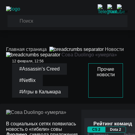
Главная страница
Новости
Сова Duolingo «умерла»
12 февраля, 12:56
#Assassin’s Creed
Прочие
новости
#Netflix
#Игры в Кальмара
Сова Duolingo «умерла»
В социальных сетях появилась
Рейтинг команд
новость о «гибели» совы
CS 2
Dota 2
Дуолино
, символа приложения
#
Команда
Рейти