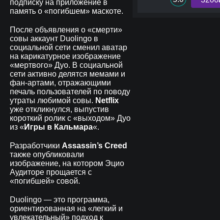
подписку на приложение в
память о «погибшем» маскоте.
После объявления о «смерти»
совы аккаунт Duolingo в
социальной сети сменил аватар
на карикатурное изображение
«мертвого» Дуо. В социальной
сети активно делятся мемами и
фан-артами, отражающими
печаль пользователей по поводу
утраты любимой совы.
Netflix
уже откликнулся, выпустив
короткий ролик с «выходом» Дуо
из «
Игры в Кальмара
«.
Разработчики
Assassin’s Creed
также опубликовали
изображение, на котором Эцио
Аудиторе прощается с
«погибшей» совой.
Duolingo — это программа,
ориентированная на «легкий и
увлекательный» подход к