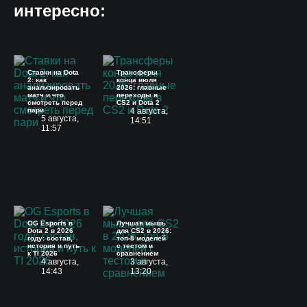
интересно:
Ставки на Dota
Трансферы
2: как
конца июля
анализировать
2026: главные
матч и что
переходы в
смотреть перед
CS2 и Dota 2
пари
4 августа,
5 августа,
14:51
11:57
OG Esports в
Лучшая мышь
Dota 2 в 2026
для CS2 в 2026:
году: состав,
топ-8 моделей
история и путь
с тестом и
к TI 2026
сравнением
4 августа,
3 августа,
14:43
13:20